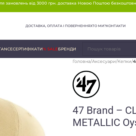
ля замовлень від 3000 грн. доставка Новою Поштою безкоштовн
ДОСТАВКА, ОПЛАТА І ПОВЕРНЕННЯ
ХТО МИ?
КОНТАКТИ
TANCE
СЕРТИФІКАТИ
% SALE
БРЕНДИ
Головна
/
Аксесуари
/
Кепки
/
4
47 Brand – 
METALLIC Oy