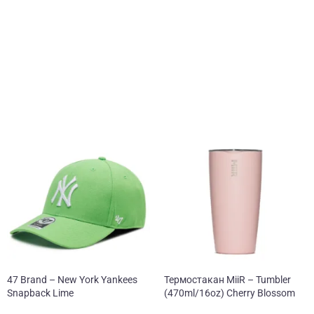
47 Brand – New York Yankees
Термостакан MiiR – Tumbler
Snapback Lime
(470ml/16oz) Cherry Blossom