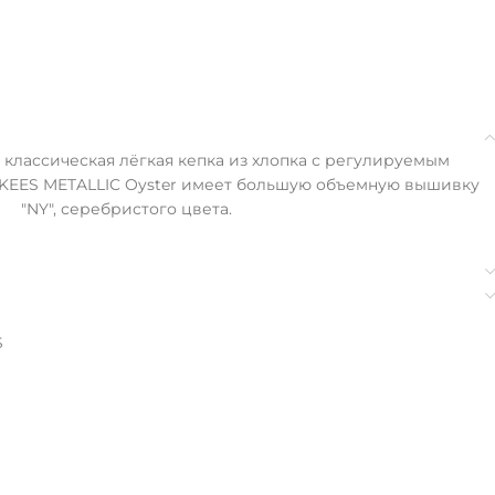
о классическая лёгкая кепка из хлопка с регулируемым
KEES METALLIC Oyster имеет большую объемную вышивку
"NY", серебристого цвета.
S