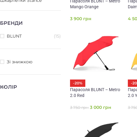
Шкарпетки Stance
Парасоля BLUNT – Metro
Пара
Mango Orange
Dai
3 900
грн
4 5
БРЕНДИ
BLUNT
(15)
Зі знижкою
-20%
-2
КОЛІР
Парасоля BLUNT – Metro
Пара
2.0 Red
2.0 
3 000
грн
3 750
грн
3 75