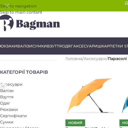
Д
Skip to navigation
Skip to main content
ЮКЗАКИ
ВАЛІЗИ
СУМКИ
ВЗУТТЯ
ОДЯГ
АКСЕСУАРИ
ШКАРПЕТКИ S
Головна
/
Аксесуари
/
Парасолі
КАТЕГОРІЇ ТОВАРІВ
Аксесуари
Валізи
Взуття
Одяг
Рюкзаки
Сертифікати
Сумки
НОВИЙ
НО