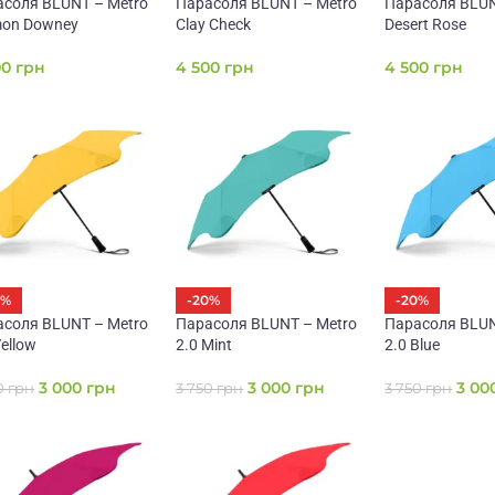
соля BLUNT – Metro
Парасоля BLUNT – Metro
Парасоля BLUN
mon Downey
Clay Check
Desert Rose
00
грн
4 500
грн
4 500
грн
0%
-20%
-20%
соля BLUNT – Metro
Парасоля BLUNT – Metro
Парасоля BLUN
Yellow
2.0 Mint
2.0 Blue
3 000
грн
3 000
грн
3 00
0
грн
3 750
грн
3 750
грн