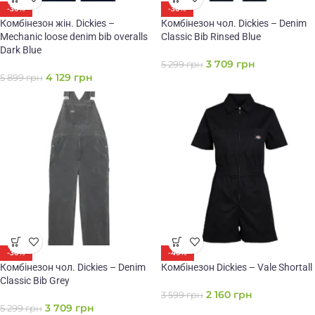
-30%
-30%
Комбінезон жін. Dickies –
Комбінезон чол. Dickies – Denim
Mechanic loose denim bib overalls
Classic Bib Rinsed Blue
Dark Blue
3 709
грн
5 299
грн
4 129
грн
5 899
грн
-30%
-40%
Комбінезон чол. Dickies – Denim
Комбінезон Dickies – Vale Shortall
Classic Bib Grey
2 160
грн
3 599
грн
3 709
грн
5 299
грн