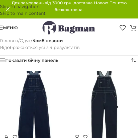
Для замовлень від 3000 грн. доставка Новою Поштою
Skip to navigation
безкоштовна.
Skip to main content
МЕНЮ
Головна
/
Одяг
/
Комбінезони
Відображаються усі з 4 результатів
Показати бічну панель