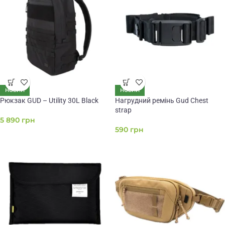
НОВИЙ
НОВИЙ
Рюкзак GUD – Utility 30L Black
Нагрудний ремінь Gud Сhest
strap
5 890
грн
590
грн