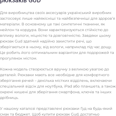
рюкзаків GUD
Для виробництва своїх аксесуарів український виробник
застосовує лише найякісніші та найбезпечніші для здоров’я
матеріали. В основному це такі синтетичні тканини, як
нейлон та кордура. Вони характеризуються стійкістю до
впливу вологи, міцністю та довговічністю. Завдяки цьому
рюкзак Gud здатний надійно захистити речі, що
зберігаються в ньому, від вологи, наприклад під час дощу.
Це робить його оптимальним варіантом для подорожей та
прогулянок містом.
Кожна модель створюється вручну з великою увагою до
деталей. Рюкзаки мають все необхідне для комфортного
зберігання речей – декілька містких відділень, включаючи
спеціальний відсік для ноутбука, iPad або планшета, а також
окремі кишені для зберігання смартфона, ключів та інших
дрібниць.
У нашому каталозі представлені рюкзаки Гуд на будь-який
смак та бюджет. Щоб купити рюкзак Gud, достатньо