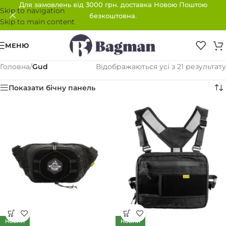
Для замовлень від 3000 грн. доставка Новою Поштою
Skip to navigation
безкоштовна.
Skip to main content
МЕНЮ
Головна
/
Gud
Відображаються усі з 21 результату
Показати бічну панель
НОВИЙ
НОВИЙ