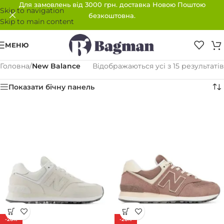
Для замовлень від 3000 грн. доставка Новою Поштою
Skip to navigation
безкоштовна.
Skip to main content
МЕНЮ
Головна
/
New Balance
Відображаються усі з 15 результатів
Показати бічну панель
-26%
-26%