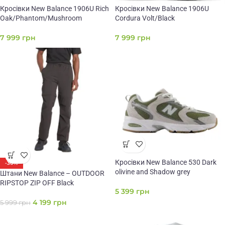
Кросівки New Balance 1906U Rich
Кросівки New Balance 1906U
Oak/Phantom/Mushroom
Cordura Volt/Black
7 999
грн
7 999
грн
Кросівки New Balance 530 Dark
-30%
olivine and Shadow grey
Штани New Balance – OUTDOOR
RIPSTOP ZIP OFF Black
5 399
грн
4 199
грн
5 999
грн