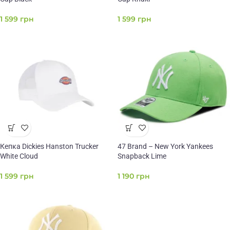
1 599
грн
1 599
грн
Кепка Dickies Hanston Trucker
47 Brand – New York Yankees
White Cloud
Snapback Lime
1 599
грн
1 190
грн