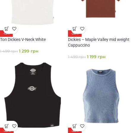
-13%
-20%
Топ Dickies V-Neck White
Dickies – Maple Valley mid weight
Cappuccino
1 299
грн
1 499
грн
1 199
грн
1 499
грн
-30%
-30%