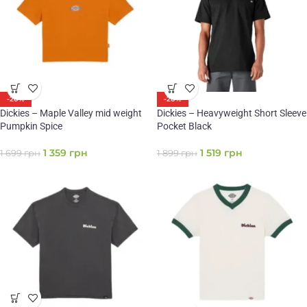
-20%
-20%
Dickies – Maple Valley mid weight
Dickies – Heavyweight Short Sleeve
Pumpkin Spice
Pocket Black
1 359
грн
1 519
грн
1 699
грн
1 899
грн