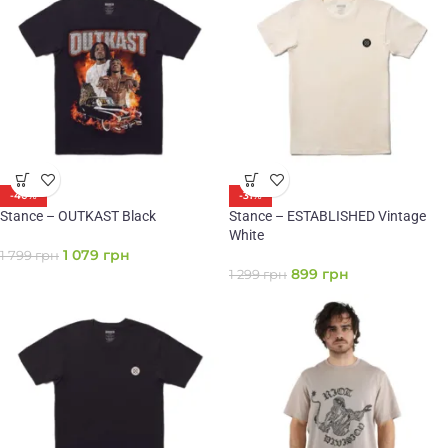
-40%
-31%
Stance – OUTKAST Black
Stance – ESTABLISHED Vintage
White
1 079
грн
1 799
грн
899
грн
1 299
грн