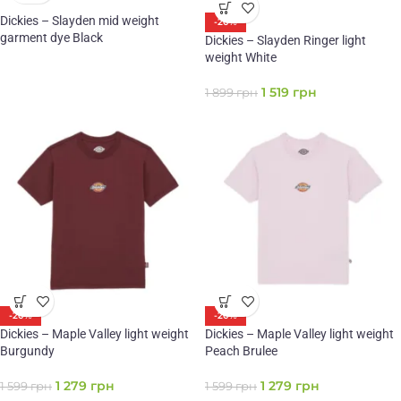
Dickies – Slayden mid weight
-20%
garment dye Black
Dickies – Slayden Ringer light
weight White
1 519
грн
1 899
грн
-20%
-20%
Dickies – Maple Valley light weight
Dickies – Maple Valley light weight
Burgundy
Peach Brulee
1 279
грн
1 279
грн
1 599
грн
1 599
грн