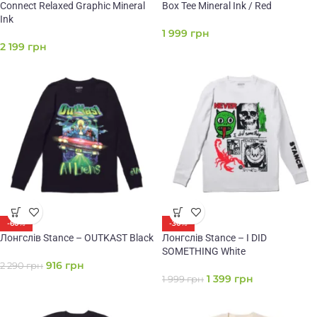
Connect Relaxed Graphic Mineral
Box Tee Mineral Ink / Red
Ink
1 999
грн
2 199
грн
-60%
-30%
Лонгслів Stance – OUTKAST Black
Лонгслів Stance – I DID
SOMETHING White
916
грн
2 290
грн
1 399
грн
1 999
грн