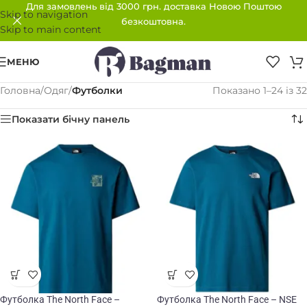
Для замовлень від 3000 грн. доставка Новою Поштою
Skip to navigation
безкоштовна.
Skip to main content
МЕНЮ
Головна
/
Одяг
/
Футболки
Показано 1–24 із 32
Показати бічну панель
Футболка The North Face –
Футболка The North Face – NSE