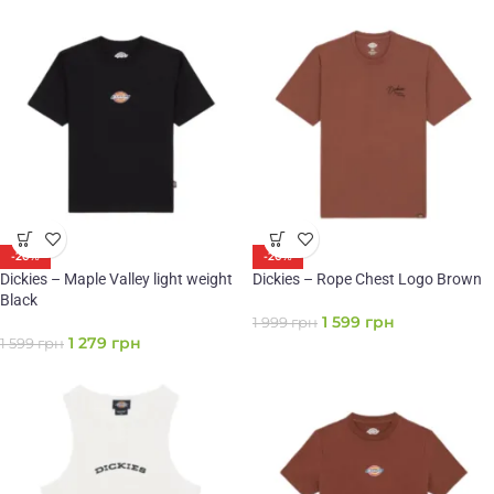
-20%
-20%
Dickies – Maple Valley light weight
Dickies – Rope Chest Logo Brown
Black
1 599
грн
1 999
грн
1 279
грн
1 599
грн