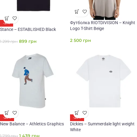
Футболка RIOTDIVISION – Knight
-31%
Logo T-Shirt Beige
Stance – ESTABLISHED Black
2 500
грн
899
грн
1 299
грн
-20%
-20%
New Balance – Athletics Graphics
Dickies – Summerdale light weight
White
1 439
грн
1 799
грн