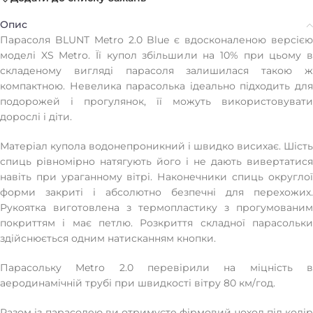
Опис
Парасоля BLUNT Metro 2.0 Blue є вдосконаленою версією
моделі XS Metro. Її купол збільшили на 10% при цьому в
складеному вигляді парасоля залишилася такою ж
компактною. Невелика парасолька ідеально підходить для
подорожей і прогулянок, її можуть використовувати
дорослі і діти.
Матеріал купола водонепроникний і швидко висихає. Шість
спиць рівномірно натягують його і не дають вивертатися
навіть при ураганному вітрі. Наконечники спиць округлої
форми закриті і абсолютно безпечні для перехожих.
Рукоятка виготовлена з термопластику з прогумованим
покриттям і має петлю. Розкриття складної парасольки
здійснюється одним натисканням кнопки.
Парасольку Metro 2.0 перевірили на міцність в
аеродинамічній трубі при швидкості вітру 80 км/год.
Разом із парасолею ви отримуєте фірмовий чохол під колір