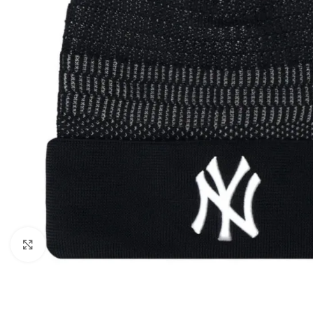
Клацніть, щоб збільшити