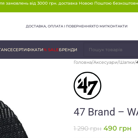
ля замовлень від 3000 грн. доставка Новою Поштою безкоштовн
ДОСТАВКА, ОПЛАТА І ПОВЕРНЕННЯ
ХТО МИ?
КОНТАКТИ
TANCE
СЕРТИФІКАТИ
% SALE
БРЕНДИ
Головна
/
Аксесуари
/
Шапки
/
47 Brand – 
490
грн
1 290
грн