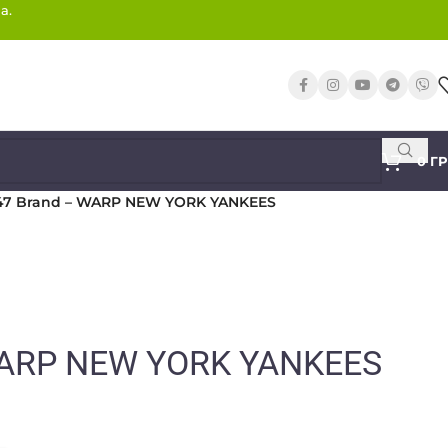
а.
0
Г
47 Brand – WARP NEW YORK YANKEES
WARP NEW YORK YANKEES