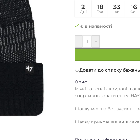
2
18
33
16
Дні
Год
Хв
Сек
Є в наявності
-
+
Додати до списку бажань
Опис
М'які та теплі акрилові шап
спортивні фанати світу. HA
Шапку можна без зусиль пр
Шапку прикрашає вишивка 
Додаткова інформація