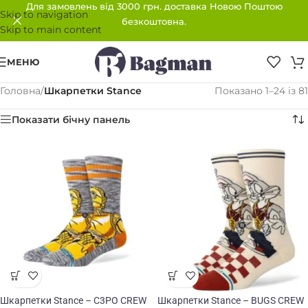
Для замовлень від 3000 грн. доставка Новою Поштою
Skip to navigation
безкоштовна.
Skip to main content
МЕНЮ
Головна
/
Шкарпетки Stance
Показано 1–24 із 81
Показати бічну панель
Шкарпетки Stance – C3PO CREW
Шкарпетки Stance – BUGS CREW