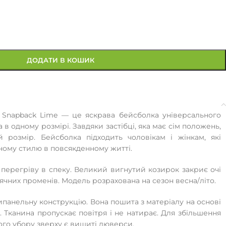
ДОДАТИ В КОШИК
s Snapback Lime — це яскрава бейсболка універсального
в одному розмірі. Завдяки застібці, яка має сім положень,
й розмір. Бейсболка підходить чоловікам і жінкам, які
ному стилю в повсякденному житті.
 перегріву в спеку. Великий вигнутий козирок закриє очі
нячних променів. Модель розрахована на сезон весна/літо.
панельну конструкцію. Вона пошита з матеріалу на основі
. Тканина пропускає повітря і не натирає. Для збільшення
ого убору зверху є вишиті люверси.