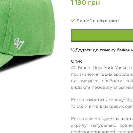
1 190
грн
Лише 1 в наявності
Додати до списку бажань
Опис
47 Brand New York Yankee
призначення. Вона зроблена 
ви зможете підібрати сві
віддають перевагу спортив
Кепка захистить голову від
та обличчя від яскравих со
Кепка має стандартну шести
акрилу і натуральної вовни
повітропроникності головн