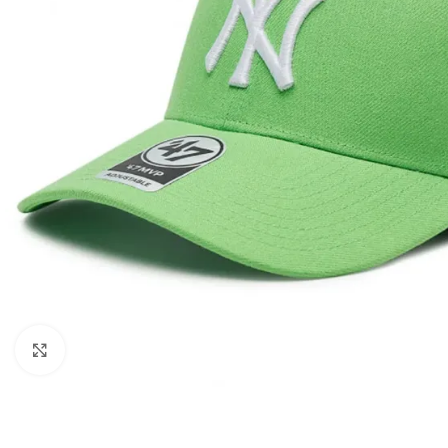
Клацніть, щоб збільшити