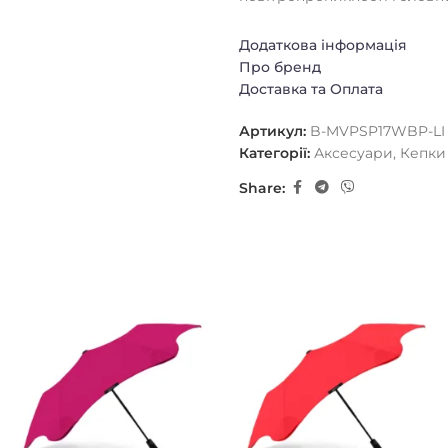
Бейсболку прикрашають об'є
Додаткова інформація
Про бренд
Доставка та Оплата
Артикул:
B-MVPSP17WBP-LI
Категорії:
Аксесуари
,
Кепки
Share: