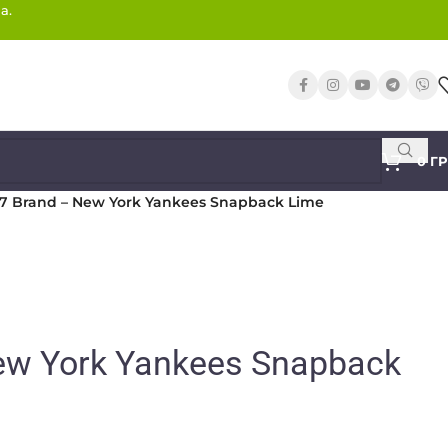
а.
0
Г
7 Brand – New York Yankees Snapback Lime
ew York Yankees Snapback