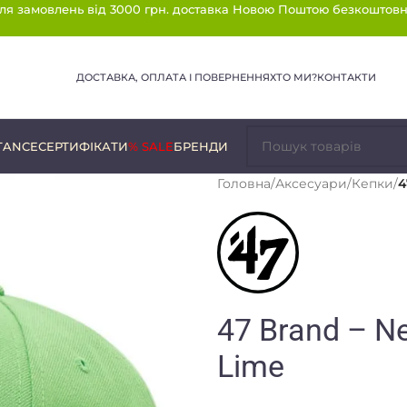
ля замовлень від 3000 грн. доставка Новою Поштою безкоштовн
ДОСТАВКА, ОПЛАТА І ПОВЕРНЕННЯ
ХТО МИ?
КОНТАКТИ
TANCE
СЕРТИФІКАТИ
% SALE
БРЕНДИ
Головна
/
Аксесуари
/
Кепки
/
4
47 Brand – N
Lime