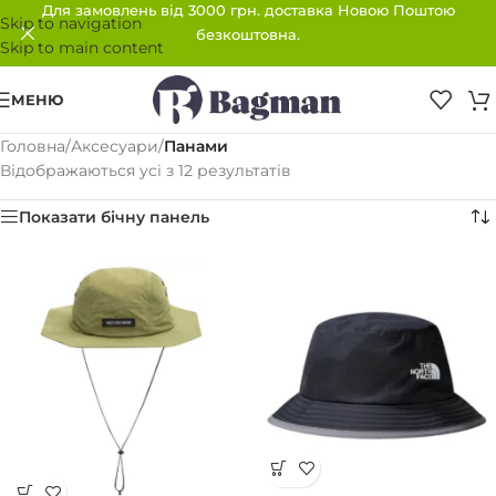
Для замовлень від 3000 грн. доставка Новою Поштою
Skip to navigation
безкоштовна.
Skip to main content
МЕНЮ
Головна
/
Аксесуари
/
Панами
Відображаються усі з 12 результатів
Показати бічну панель