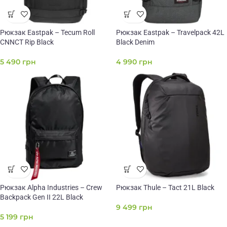
Рюкзак Eastpak – Tecum Roll
Рюкзак Eastpak – Travelpack 42L
CNNCT Rip Black
Black Denim
5 490
грн
4 990
грн
Рюкзак Alpha Industries – Crew
Рюкзак Thule – Tact 21L Black
Backpack Gen II 22L Black
9 499
грн
5 199
грн