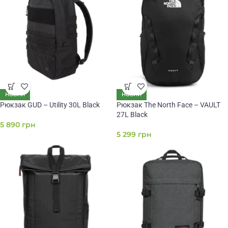
НОВИЙ
НОВИЙ
Рюкзак GUD – Utility 30L Black
Рюкзак The North Face – VAULT
27L Black
5 890
грн
5 299
грн