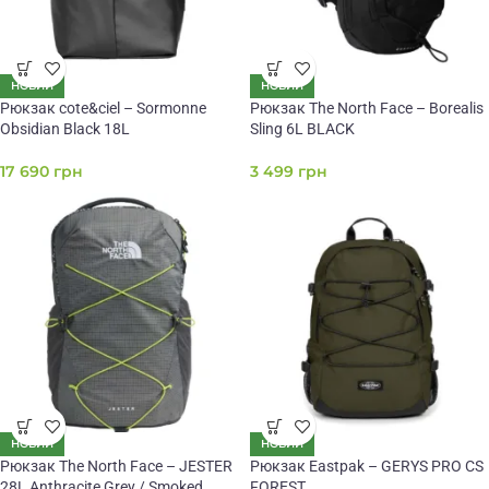
НОВИЙ
НОВИЙ
Рюкзак cote&ciel – Sormonne
Рюкзак The North Face – Borealis
Obsidian Black 18L
Sling 6L BLACK
17 690
грн
3 499
грн
НОВИЙ
НОВИЙ
Рюкзак The North Face – JESTER
Рюкзак Eastpak – GERYS PRO CS
28L Anthracite Grey / Smoked
FOREST