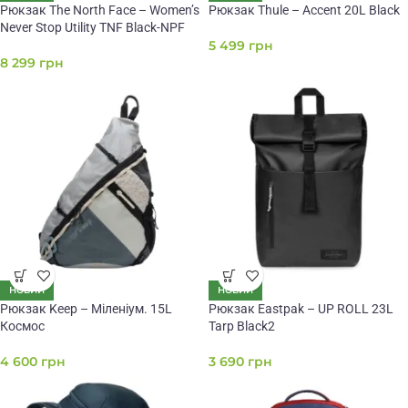
Рюкзак The North Face – Women’s
Рюкзак Thule – Accent 20L Black
Never Stop Utility TNF Black-NPF
5 499
грн
8 299
грн
НОВИЙ
НОВИЙ
Рюкзак Keep – Міленіум. 15L
Рюкзак Eastpak – UP ROLL 23L
Космос
Tarp Black2
4 600
грн
3 690
грн