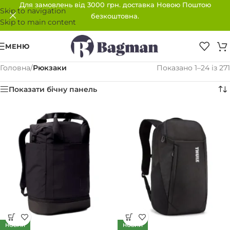
Для замовлень від 3000 грн. доставка Новою Поштою
Skip to navigation
безкоштовна.
Skip to main content
МЕНЮ
Головна
/
Рюкзаки
Показано 1–24 із 271
Показати бічну панель
НОВИЙ
НОВИЙ