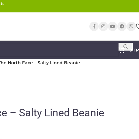
а.
0
Г
The North Face – Salty Lined Beanie
e – Salty Lined Beanie