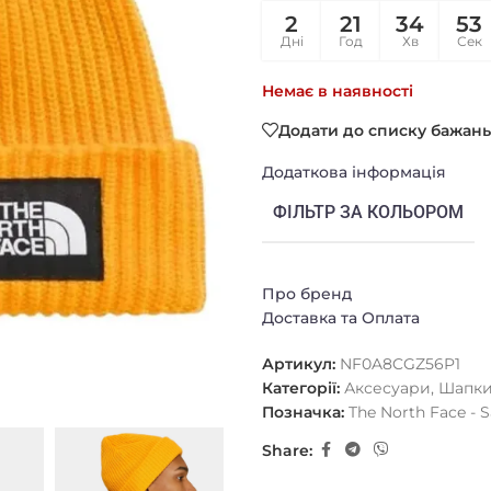
2
21
34
52
Дні
Год
Хв
Сек
Немає в наявності
Додати до списку бажань
Додаткова інформація
ФІЛЬТР ЗА КОЛЬОРОМ
Про бренд
Доставка та Оплата
Артикул:
NF0A8CGZ56P1
Категорії:
Аксесуари
,
Шапк
Позначка:
The North Face - S
Share: