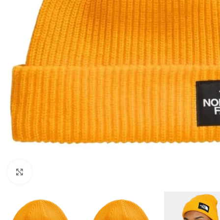
Клацніть, щоб збільшити