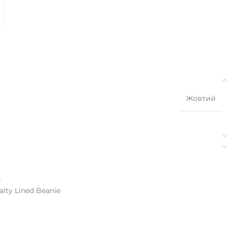
Жовтий
и
alty Lined Beanie