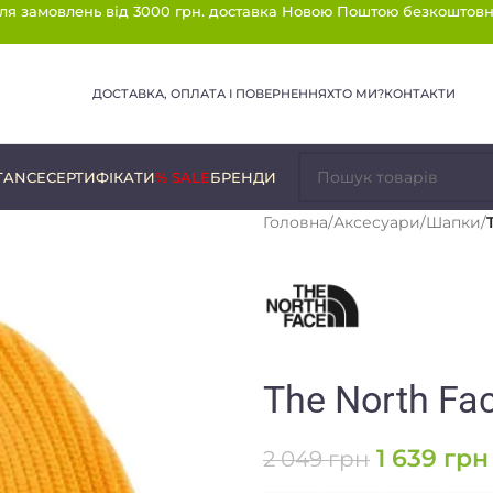
ля замовлень від 3000 грн. доставка Новою Поштою безкоштовн
ДОСТАВКА, ОПЛАТА І ПОВЕРНЕННЯ
ХТО МИ?
КОНТАКТИ
TANCE
СЕРТИФІКАТИ
% SALE
БРЕНДИ
Головна
/
Аксесуари
/
Шапки
/
The North Fac
1 639
грн
2 049
грн