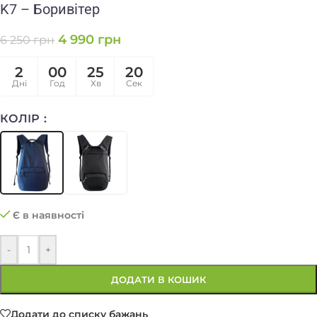
K7 – Боривітер
4 990
грн
6 250
грн
2
00
25
20
Дні
Год
Хв
Сек
КОЛІР
Є в наявності
-
+
ДОДАТИ В КОШИК
Додати до списку бажань