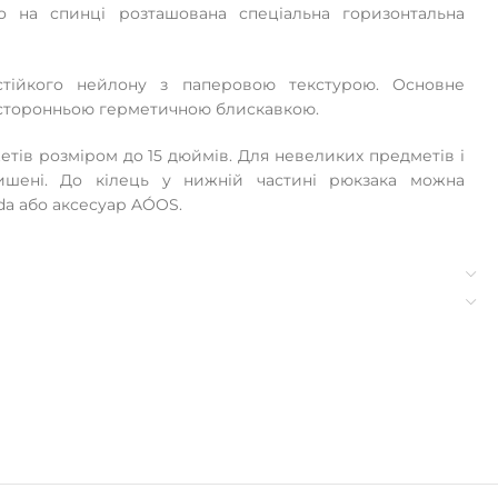
о на спинці розташована спеціальна горизонтальна
тійкого нейлону з паперовою текстурою. Основне
восторонньою герметичною блискавкою.
етів розміром до 15 дюймів. Для невеликих предметів і
кишені. До кілець у нижній частині рюкзака можна
da або аксесуар AÓOS.