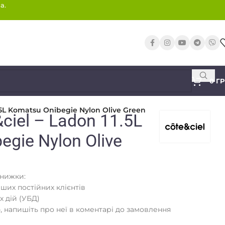
а.
0
Г
.5L Komatsu Onibegie Nylon Olive Green
ciel – Ladon 11.5L
egie Nylon Olive
знижки:
аших постійних клієнтів
х дій (УБД)
 напишіть про неї в коментарі до замовлення