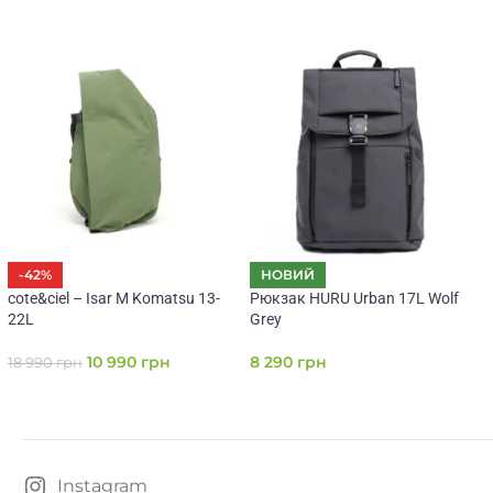
-42%
НОВИЙ
cote&ciel – Isar M Komatsu 13-
Рюкзак HURU Urban 17L Wolf
22L
Grey
10 990
грн
8 290
грн
18 990
грн
Instagram