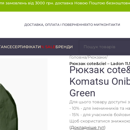
ля замовлень від 3000 грн. доставка Новою Поштою безкоштовн
ДОСТАВКА, ОПЛАТА І ПОВЕРНЕННЯ
ХТО МИ?
КОНТАКТИ
TANCE
СЕРТИФІКАТИ
% SALE
БРЕНДИ
Головна
/
Рюкзаки
/
Рюкзак cote&ciel – Ladon 11
Рюкзак cote&
Komatsu Onib
Green
Для цього товару доступні 
- 10% - для іменинників та н
- 15% - для учасників бойови
Щоб скористатися знижкою,
(
Докладніше тут
)