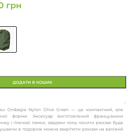
90
грн
ДОДАТИ В КОШИК
atsu Onibegie Nylon Olive Green — це компактний, але
йної форми. Аксесуар виготовлений французьким
инку і плечові лямки, завдяки чому носити рюкзак буде
ушаючи в подорож можна закріпити рюкзак на валізній