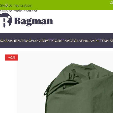
Д
Skip to navigation
Skip to main content
ЮКЗАКИ
ВАЛІЗИ
СУМКИ
ВЗУТТЯ
ОДЯГ
АКСЕСУАРИ
ШКАРПЕТКИ S
-42%