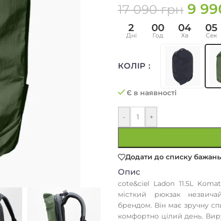
9 9
17 090
грн
2
00
04
05
Дні
Год
Хв
Сек
КОЛІР
Є в наявності
-
+
Додати до списку бажань
Опис
cote&ciel Ladon 11.5L Kom
місткий рюкзак незвича
брендом. Він має зручну сп
комфортно цілий день. Вир