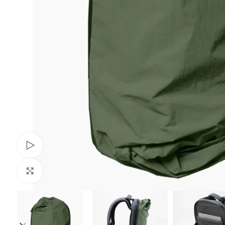
Переглянути
Клацніть, щоб збільшити