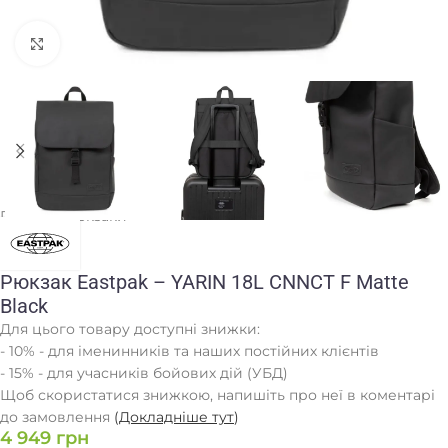
Клацніть, щоб збільшити
Головна
/
Рюкзаки
Рюкзак Eastpak – YARIN 18L CNNCT F Matte
Black
Для цього товару доступні знижки:
- 10% - для іменинників та наших постійних клієнтів
- 15% - для учасників бойових дій (УБД)
Щоб скористатися знижкою, напишіть про неї в коментарі
до замовлення
(
Докладніше тут
)
4 949
грн