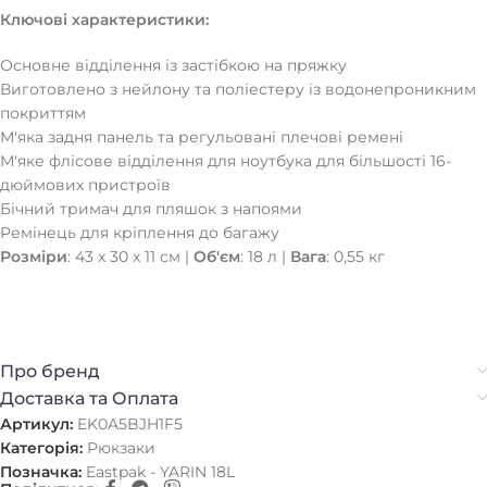
Ключові характеристики:
Основне відділення із застібкою на пряжку
Виготовлено з нейлону та поліестеру із водонепроникним
покриттям
М'яка задня панель та регульовані плечові ремені
М'яке флісове відділення для ноутбука для більшості 16-
дюймових пристроїв
Бічний тримач для пляшок з напоями
Ремінець для кріплення до багажу
Розміри
: 43 x 30 x 11 см |
Об'єм
: 18 л |
Вага
: 0,55 кг
Про бренд
Доставка та Оплата
Артикул:
EK0A5BJH1F5
Категорія:
Рюкзаки
Позначка:
Eastpak - YARIN 18L