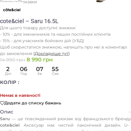
Головна
/
Рюкзаки
cote&ciel – Saru 16.5L
Для цього товару доступні знижки:
- 10% - для іменинників та наших постійних клієнтів
- 15% - для учасників бойових дій (УБД)
Щоб скористатися знижкою, напишіть про неї в коментарі
до замовлення
(
Докладніше тут
)
8 990
грн
14 990
грн
2
06
07
55
Дні
Год
Хв
Сек
КОЛІР
Немає в наявності
Додати до списку бажань
Опис
Saru
— це повсякденний рюкзак від французького бренду
cote&ciel
. Аксесуар має чистий лаконічний дизайн. U-