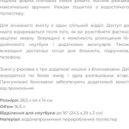
подібна форма плечових лямок робить носіння рюкзака
максимально зручним. Рюкзак пошитий з водостійкого
поліестеру.
Для основного вмісту є один спільний відділ. Доступ до
нього відкривається після того, як ви розстібнете фастекс
защіпки зверху. Всередині є можливість розміщення 16-
дюймового ноутбука і додаткових аксесуарів. Також
всередині достатньо місця для блокнота, підручника,
телефону.
Зовні у рюкзака є три додаткові кишені з блискавками. Дві
знаходяться по боках знизу і одна розташована вгорі.
Прогумовані блискавки забезпечують додатковий захист
від промокання.
Розміри:
28,5 x 44 x 14 см
Об'єм:
16,5 л
Відділення для ноутбука:
до 16" (24.5 x 29 x 3 см)
Матеріал:
водонепроникний перероблений поліестер