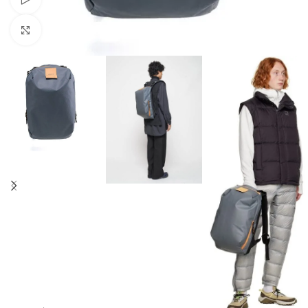
Клацніть, щоб збільшити