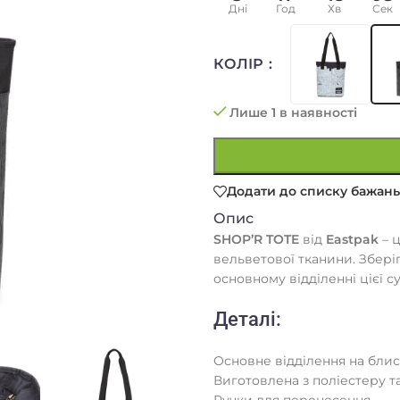
Дні
Год
Хв
Сек
КОЛІР
Лише 1 в наявності
Додати до списку бажань
Опис
SHOP’R TOTE
від
Eastpak
– 
вельветової тканини. Збері
основному відділенні цієї с
Деталі:
Основне відділення на бли
Виготовлена з поліестеру т
Ручки для перенесення