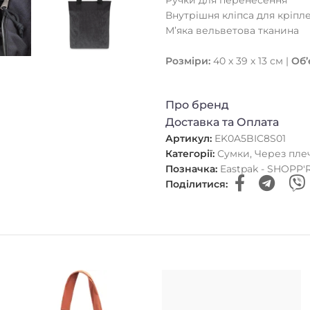
Внутрішня кліпса для кріпл
М’яка вельветова тканина
Розміри:
40 х 39 х 13 см |
Об’
Про бренд
Доставка та Оплата
Артикул:
EK0A5BIC8S01
Категорії:
Сумки
,
Через пле
Позначка:
Eastpak - SHOPP'
Поділитися: