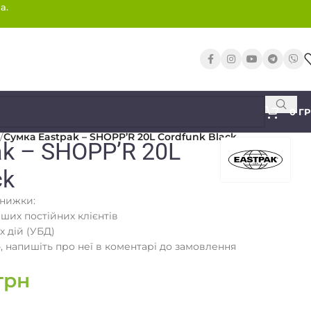
а.
0
Г
/
Сумка Eastpak – SHOPP’R 20L Cordfunk Black
k – SHOPP’R 20L
ck
знижки:
аших постійних клієнтів
х дій (УБД)
 напишіть про неї в коментарі до замовлення
грн