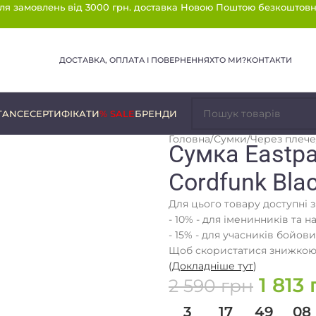
ля замовлень від 3000 грн. доставка Новою Поштою безкоштовн
ДОСТАВКА, ОПЛАТА І ПОВЕРНЕННЯ
ХТО МИ?
КОНТАКТИ
TANCE
СЕРТИФІКАТИ
% SALE
БРЕНДИ
Головна
/
Сумки
/
Через плече
Сумка Eastpa
Cordfunk Bla
Для цього товару доступні 
- 10% - для іменинників та н
- 15% - для учасників бойови
Щоб скористатися знижкою,
(
Докладніше тут
)
1 813
2 590
грн
3
17
49
08