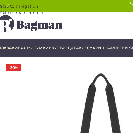
Д
Skip to navigation
Skip to main content
ЮКЗАКИ
ВАЛІЗИ
СУМКИ
ВЗУТТЯ
ОДЯГ
АКСЕСУАРИ
ШКАРПЕТКИ S
-30%