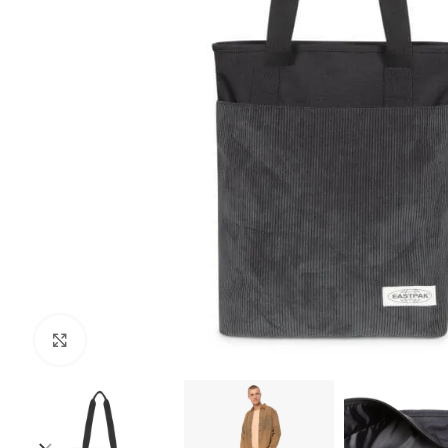
Клацніть, щоб збільшити