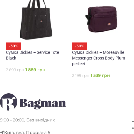
-30%
-30%
Сумка Dickies – Service Tote
Сумка Dickies – Moreauville
Black
Messenger Cross Body Plum
perfect
1 889
грн
2 699
грн
1 539
грн
2 199
грн
9:00 - 20:00, Без вихідних
Київ, вул. Прорізна 5