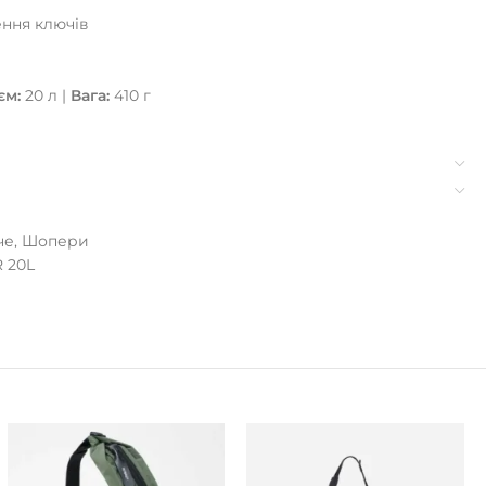
ення ключів
єм:
20 л |
Вага:
410 г
че
,
Шопери
R 20L