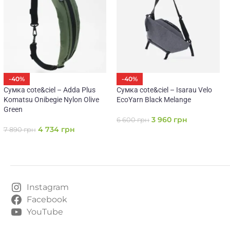
-40%
-40%
Сумка cote&ciel – Adda Plus
Сумка cote&ciel – Isarau Velo
Komatsu Onibegie Nylon Olive
EcoYarn Black Melange
Green
3 960
грн
6 600
грн
4 734
грн
7 890
грн
Instagram
Facebook
YouTube