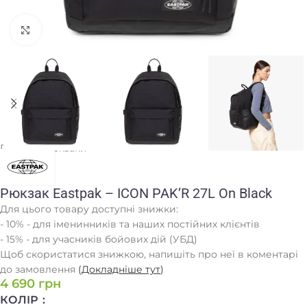
Клацніть, щоб збільшити
Головна
/
Рюкзаки
Рюкзак Eastpak – ICON PAK’R 27L On Black
Для цього товару доступні знижки:
- 10% - для іменинників та наших постійних клієнтів
- 15% - для учасників бойових дій (УБД)
Щоб скористатися знижкою, напишіть про неї в коментарі
до замовлення
(
Докладніше тут
)
4 690
грн
КОЛІР