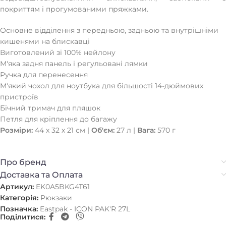
покриттям і прогумованими пряжками.
Основне відділення з передньою, задньою та внутрішніми
кишенями на блискавці
Виготовлений зі 100% нейлону
М'яка задня панель і регульовані лямки
Ручка для перенесення
М'який чохол для ноутбука для більшості 14-дюймових
пристроїв
Бічний тримач для пляшок
Петля для кріплення до багажу
Розміри:
44 х 32 х 21 см |
Об'єм:
27 л |
Вага:
570 г
Про бренд
Доставка та Оплата
Артикул:
EK0A5BKG4T61
Категорія:
Рюкзаки
Позначка:
Eastpak - ICON PAK'R 27L
Поділитися: