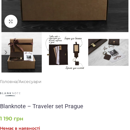
Клацніть, щоб збільшити
Головна
/
Аксесуари
Blanknote – Traveler set Prague
1 190
грн
Немає в наявності