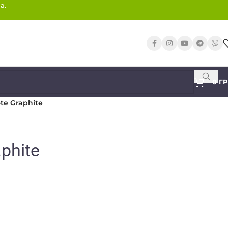
а.
0
Г
te Graphite
phite