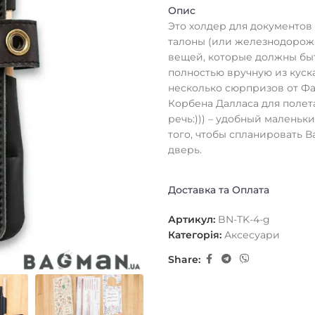
Опис
Это холдер для документов
талоны (или железнодорожн
вещей, которые должны быт
полностью вручную из куска
несколько сюрпризов от Фаб
Корбена Далласа для полета
речь:))) – удобный малень
того, чтобы спланировать 
дверь.
Доставка та Оплата
Артикул:
BN-TK-4-g
Категорія:
Аксесуари
Share: