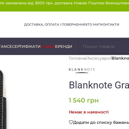
ля замовлень від 3000 грн. доставка Новою Поштою безкоштовн
ДОСТАВКА, ОПЛАТА І ПОВЕРНЕННЯ
ХТО МИ?
КОНТАКТИ
TANCE
СЕРТИФІКАТИ
% SALE
БРЕНДИ
Головна
/
Аксесуари
/
Blankno
Blanknote Gra
1 540
грн
Немає в наявності
Додати до списку бажань