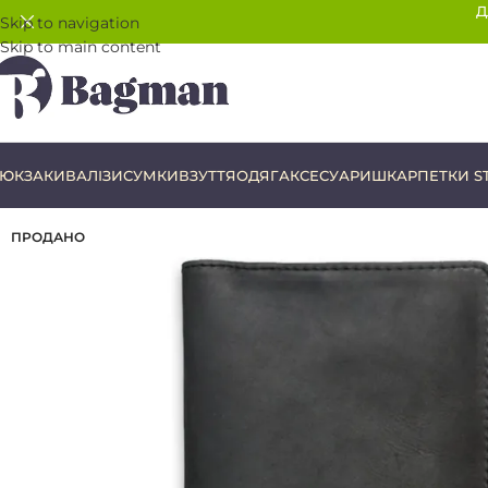
Д
Skip to navigation
Skip to main content
ЮКЗАКИ
ВАЛІЗИ
СУМКИ
ВЗУТТЯ
ОДЯГ
АКСЕСУАРИ
ШКАРПЕТКИ S
ПРОДАНО