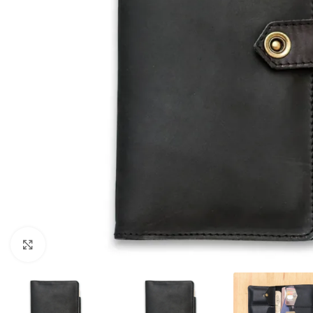
Клацніть, щоб збільшити