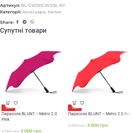
Артикул:
BL-GW00GWSNL-NY
Категорії:
Аксесуари
,
Кепки
Share:
Супутні товари
-20%
-20%
Парасоля BLUNT – Metro 2.0
Парасоля BLUNT – Metro 2.0 Red
Pink
3 000
грн
3 750
грн
3 000
грн
3 750
грн