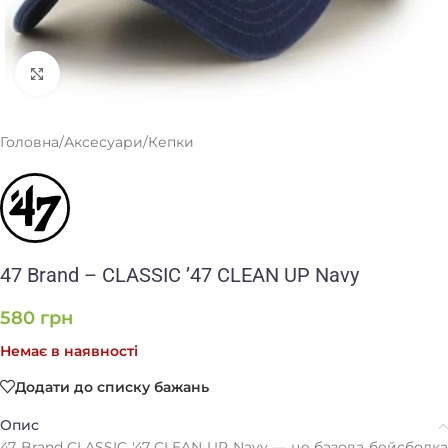
Клацніть, щоб збільшити
Головна
/
Аксесуари
/
Кепки
47 Brand – CLASSIC ’47 CLEAN UP Navy
580
грн
Немає в наявності
Додати до списку бажань
Опис
47 Brand CLASSIC '47 CLEAN UP Navy — це базова бейсболка