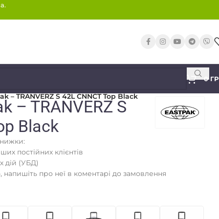
а.
0
Г
pak – TRANVERZ S 42L CNNCT Top Black
ak – TRANVERZ S
p Black
знижки:
аших постійних клієнтів
х дій (УБД)
 напишіть про неї в коментарі до замовлення