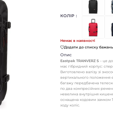
КОЛІР
Немає в наявності
Додати до списку бажань
Опис
Eastpak TRANVERZ S
– це д
має гібридний корпус: спере
Виготовлено валізу зі зносо
вертикального положення є 
багажу передбачена телескоп
по два компресійних ременя.
невелика внутрішня кишеня 
оснащена кодовим замком T
ходу коліс.