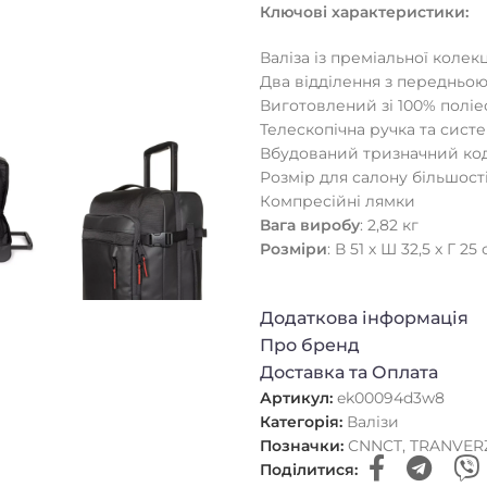
Ключові характеристики:
Валіза із преміальної коле
Два відділення з передньо
Виготовлений зі 100% полі
Телескопічна ручка та сист
Вбудований тризначний ко
Розмір для салону більшост
Компресійні лямки
Вага виробу
: 2,82 кг
Розміри
: В 51 х Ш 32,5 х Г 25
Додаткова інформація
Про бренд
Доставка та Оплата
Артикул:
ek00094d3w8
Категорія:
Валізи
Позначки:
CNNCT
,
TRANVER
Поділитися: