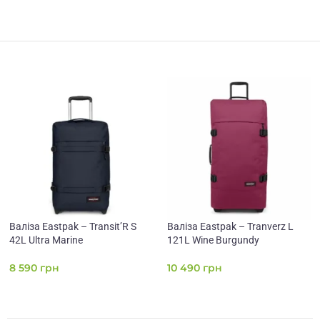
Валіза Eastpak – Transit’R S
Валіза Eastpak – Tranverz L
42L Ultra Marine
121L Wine Burgundy
8 590
грн
10 490
грн