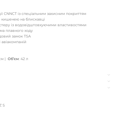
кції CNNCT із спеціальним захисним покриттям
ю кишенею на блискавці
естеру із водовідштовхуючими властивостями
ема плавного ходу
довий замок TSA
і авіакомпаній
 см |
Об’єм
: 42 л
Z S