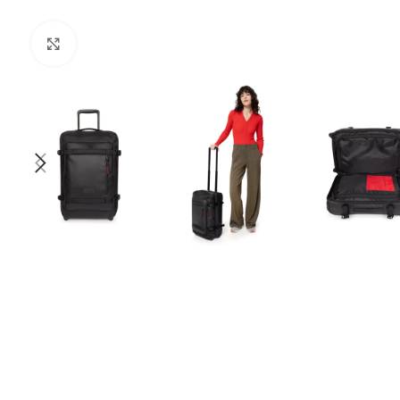
Клацніть, щоб збільшити