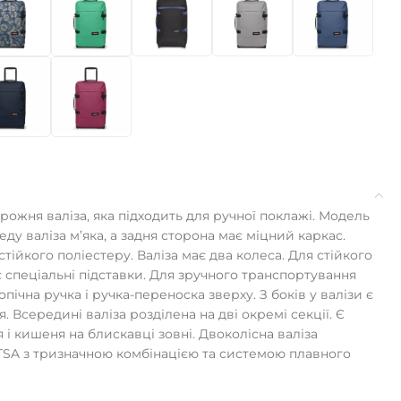
орожня валіза, яка підходить для ручної поклажі. Модель
ду валіза м’яка, а задня сторона має міцний каркас.
стійкого поліестеру. Валіза має два колеса. Для стійкого
спеціальні підставки. Для зручного транспортування
ічна ручка і ручка-переноска зверху. З боків у валізи є
 Всередині валіза розділена на дві окремі секції. Є
і кишеня на блискавці зовні. Двоколісна валіза
SA з тризначною комбінацією та системою плавного