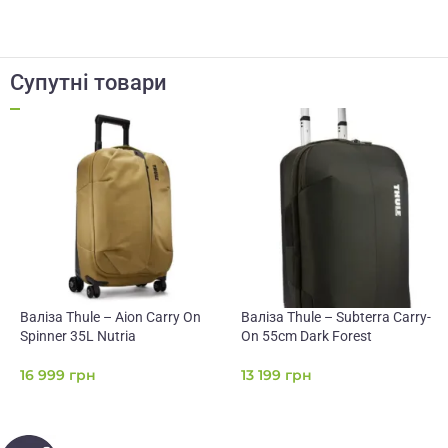
Супутні товари
Валіза Thule – Aion Carry On
Валіза Thule – Subterra Carry-
Spinner 35L Nutria
On 55cm Dark Forest
16 999
грн
13 199
грн