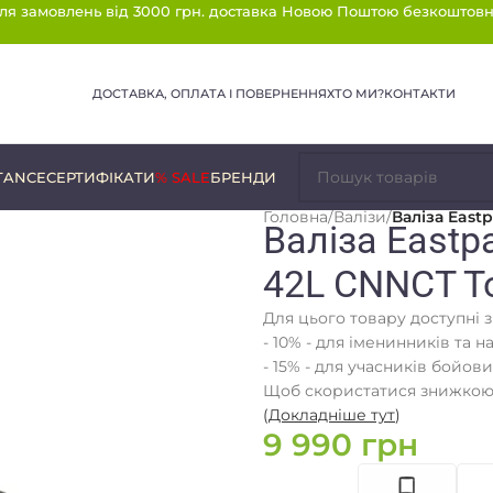
ля замовлень від 3000 грн. доставка Новою Поштою безкоштовн
ДОСТАВКА, ОПЛАТА І ПОВЕРНЕННЯ
ХТО МИ?
КОНТАКТИ
TANCE
СЕРТИФІКАТИ
% SALE
БРЕНДИ
Головна
/
Валізи
/
Валіза East
Валіза Eastp
42L CNNCT To
Для цього товару доступні 
- 10% - для іменинників та н
- 15% - для учасників бойови
Щоб скористатися знижкою,
(
Докладніше тут
)
9 990
грн