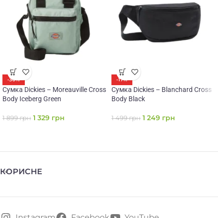
-30%
-17%
Сумка Dickies – Moreauville Cross
Сумка Dickies – Blanchard Cross
Body Iceberg Green
Body Black
1 329
грн
1 249
грн
1 899
грн
1 499
грн
КОРИСНЕ
Instagram
Facebook
YouTube