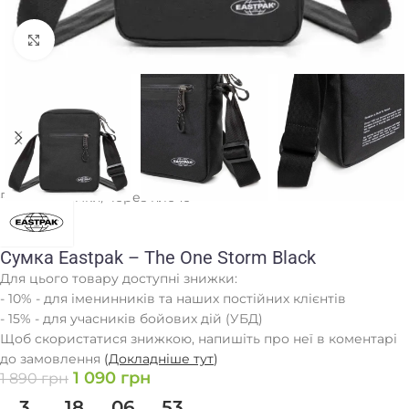
Клацніть, щоб збільшити
Головна
/
Сумки
/
Через плече
Сумка Eastpak – The One Storm Black
Для цього товару доступні знижки:
- 10% - для іменинників та наших постійних клієнтів
- 15% - для учасників бойових дій (УБД)
Щоб скористатися знижкою, напишіть про неї в коментарі
до замовлення
(
Докладніше тут
)
1 090
грн
1 890
грн
3
18
06
53