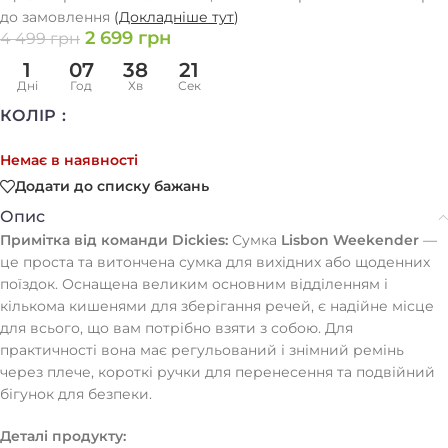
до замовлення
(
Докладніше тут
)
2 699
грн
4 499
грн
1
07
38
20
Дні
Год
Хв
Сек
КОЛІР
Немає в наявності
Додати до списку бажань
Опис
Примітка від команди Dickies:
Сумка
Lisbon Weekender
—
це проста та витончена сумка для вихідних або щоденних
поїздок. Оснащена великим основним відділенням і
кількома кишенями для зберігання речей, є надійне місце
для всього, що вам потрібно взяти з собою. Для
практичності вона має регульований і знімний ремінь
через плече, короткі ручки для перенесення та подвійний
бігунок для безпеки.
Деталі продукту: