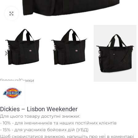
Клацніть, щоб збільшити
Головна
/
Сумки
Dickies – Lisbon Weekender
Для цього товару доступні знижки:
- 10% - для іменинників та наших постійних клієнтів
- 15% - для учасників бойових дій (УБД)
Щоб скористатися знижкою, напишіть про неї в коментарі