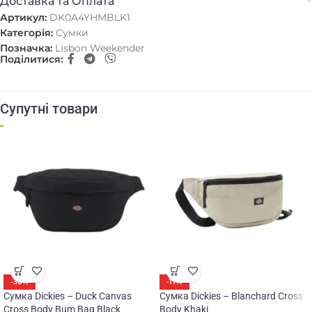
Доставка та Оплата
Артикул:
DK0A4YHMBLK1
Категорія:
Сумки
Позначка:
Lisbon Weekender
Поділитися:
Супутні товари
-30%
-17%
Сумка Dickies – Duck Canvas
Сумка Dickies – Blanchard Cross
Cross Body Bum Bag Black
Body Khaki