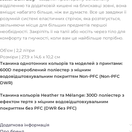
відділенню та додатковій кишені на блискавці зовні, вона
вміщує набагато більше, ніж ви думаєте. Все це завдяки її
розумній системі еластичних стрічок, яка розтягується,
звільняючи місце для більших предметів першої
необхідності. Закріпіть її на талії або носіть через тіло для
комфорту та гнучкості, коли вам це найбільше потрібно.
Об’єм | 2,2 літри
Розміри | 27,9 x 14,6 x 10,2 см
Тканина однотонних кольорів та моделей з принтами:
600D перероблений поліестер з міцним
водовідштовхувальним покриттям Non-PFC (Non-PFC
DWR)
Тканина кольорів Heather та Mélange:
300D поліестер з
ефектом тертя з міцним водовідштовхувальним
покриттям без PFC (DWR без PFC)
Додаткова інформація
Про бренд