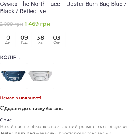
Сумка The North Face – Jester Bum Bag Blue /
Black / Reflective
1 469
грн
2 099
грн
0
09
38
03
Дні
Год
Хв
Сек
КОЛІР
Немає в наявності
Додати до списку бажань
Опис
Нехай вас не обманює компактний розмір поясної сумки
Jester Bum Bag
– завдяки просторому основному