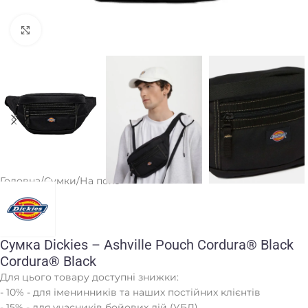
Клацніть, щоб збільшити
Головна
/
Сумки
/
На пояс
Сумка Dickies – Ashville Pouch Cordura® Black
Cordura® Black
Для цього товару доступні знижки:
- 10% - для іменинників та наших постійних клієнтів
- 15% - для учасників бойових дій (УБД)