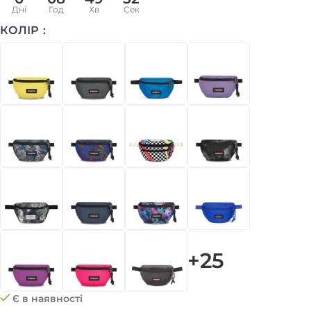
Дні
Год
Хв
Сек
КОЛІР
+25
Є в наявності