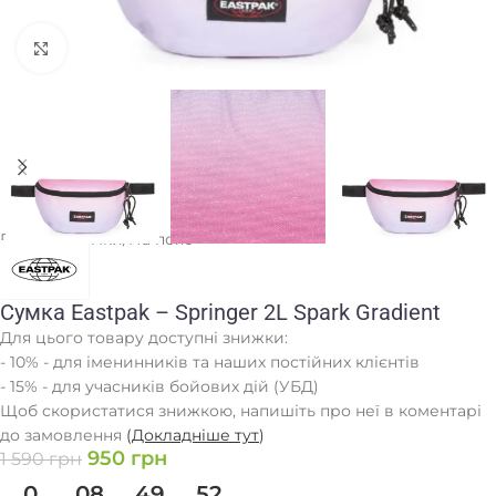
Клацніть, щоб збільшити
Головна
/
Сумки
/
На пояс
Сумка Eastpak – Springer 2L Spark Gradient
Для цього товару доступні знижки:
- 10% - для іменинників та наших постійних клієнтів
- 15% - для учасників бойових дій (УБД)
Щоб скористатися знижкою, напишіть про неї в коментарі
до замовлення
(
Докладніше тут
)
950
грн
1 590
грн
0
08
49
52