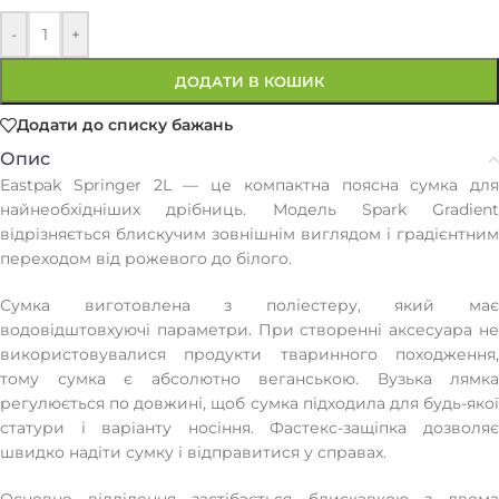
-
+
ДОДАТИ В КОШИК
Додати до списку бажань
Опис
Eastpak Springer 2L — це компактна поясна сумка для
найнеобхідніших дрібниць. Модель Spark Gradient
відрізняється блискучим зовнішнім виглядом і градієнтним
переходом від рожевого до білого.
Сумка виготовлена з поліестеру, який має
водовідштовхуючі параметри. При створенні аксесуара не
використовувалися продукти тваринного походження,
тому сумка є абсолютно веганською. Вузька лямка
регулюється по довжині, щоб сумка підходила для будь-якої
статури і варіанту носіння. Фастекс-защіпка дозволяє
швидко надіти сумку і відправитися у справах.
Основне відділення застібається блискавкою з двома