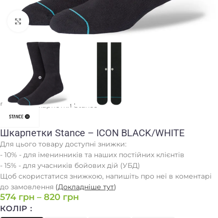
Клацніть, щоб збільшити
Головна
/
Шкарпетки Stance
Шкарпетки Stance – ICON BLACK/WHITE
Для цього товару доступні знижки:
- 10% - для іменинників та наших постійних клієнтів
- 15% - для учасників бойових дій (УБД)
Щоб скористатися знижкою, напишіть про неї в коментарі
до замовлення
(
Докладніше тут
)
574
грн
–
820
грн
КОЛІР