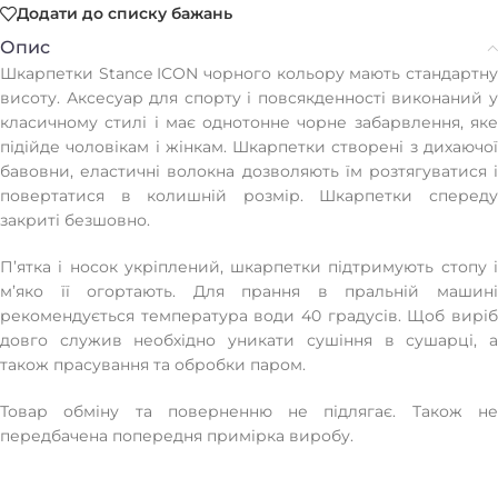
Додати до списку бажань
Опис
Шкарпетки Stance ICON чорного кольору мають стандартну
висоту. Аксесуар для спорту і повсякденності виконаний у
класичному стилі і має однотонне чорне забарвлення, яке
підійде чоловікам і жінкам. Шкарпетки створені з дихаючої
бавовни, еластичні волокна дозволяють їм розтягуватися і
повертатися в колишній розмір. Шкарпетки спереду
закриті безшовно.
П’ятка і носок укріплений, шкарпетки підтримують стопу і
м’яко її огортають. Для прання в пральній машині
рекомендується температура води 40 градусів. Щоб виріб
довго служив необхідно уникати сушіння в сушарці, а
також прасування та обробки паром.
Товар обміну та поверненню не підлягає. Також не
передбачена попередня примірка виробу.