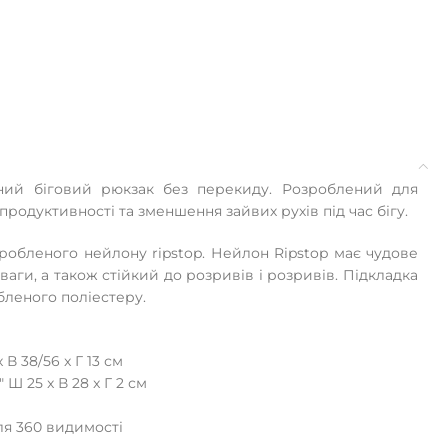
ний біговий рюкзак без перекиду. Розроблений для
родуктивності та зменшення зайвих рухів під час бігу.
робленого нейлону ripstop. Нейлон Ripstop має чудове
ваги, а також стійкий до розривів і розривів. Підкладка
бленого поліестеру.
 В 38/56 x Г 13 см
 Ш 25 x В 28 x Г 2 см
ля 360 видимості