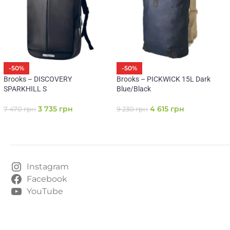
-50%
-50%
Brooks – DISCOVERY
Brooks – PICKWICK 15L Dark
SPARKHILL S
Blue/Black
3 735
грн
4 615
грн
7 470
грн
9 230
грн
Instagram
Facebook
YouTube