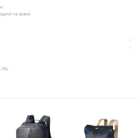
ні
дині та зовні
-15L