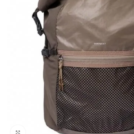
Клацніть, щоб збільшити