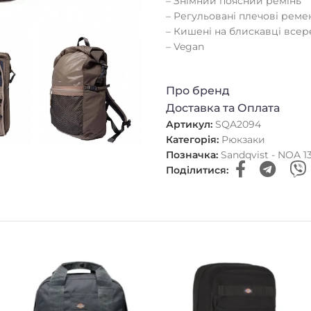
– Знімний поясний ремінь
– Регульовані плечові реме
– Кишені на блискавці всере
– Vegan
Про бренд
Доставка та Оплата
Артикул:
SQA2094
Категорія:
Рюкзаки
Позначка:
Sandqvist - NOA 13
Поділитися: