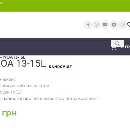
а.
0
Г
– NOA 13-15L
NOA 13-15L
знижки:
аших постійних клієнтів
х дій (УБД)
 напишіть про неї в коментарі до замовлення
5
грн