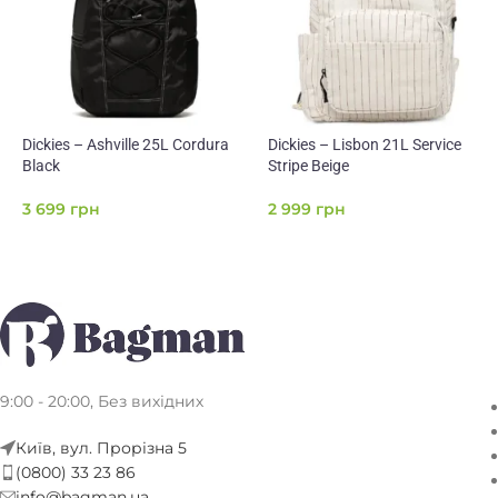
Dickies – Ashville 25L Cordura
Dickies – Lisbon 21L Service
Black
Stripe Beige
3 699
грн
2 999
грн
9:00 - 20:00, Без вихідних
Київ, вул. Прорізна 5
(0800) 33 23 86
info@bagman.ua