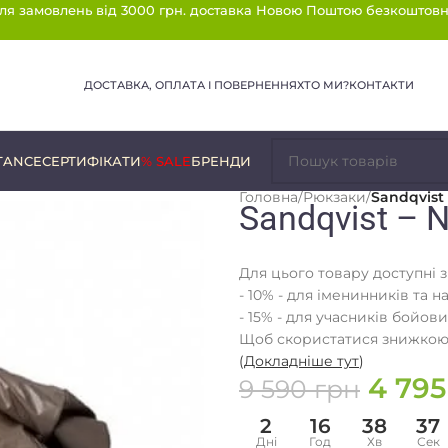
ля замовлень від 3000 грн. доставка Новою Поштою безкоштовн
ДОСТАВКА, ОПЛАТА І ПОВЕРНЕННЯ
ХТО МИ?
КОНТАКТИ
TANCE
СЕРТИФІКАТИ
% SALE
БРЕНДИ
Головна
/
Рюкзаки
/
Sandqvist 
Sandqvist – 
Для цього товару доступні 
- 10% - для іменинників та н
- 15% - для учасників бойови
Щоб скористатися знижкою,
(
Докладніше тут
)
4 79
9 590
грн
2
16
38
36
Дні
Год
Хв
Сек