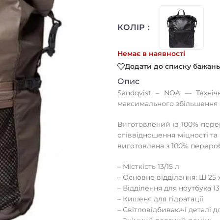
КОЛІР
Немає в наявності
Додати до списку бажань
Опис
Sandqvist – NOA — Техніч
максимального збільшення п
Виготовлений із 100% пере
співвідношення міцності та 
виготовлена ​​з 100% переро
– Місткість 13/15 л
– Основне відділення: Ш 25 x
– Відділення для ноутбука 13″
– Кишеня для гідратації
– Світловідбиваючі деталі д