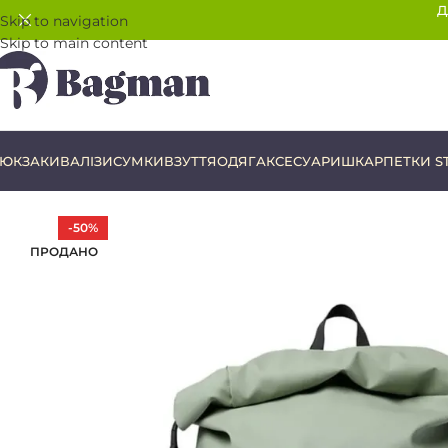
Д
Skip to navigation
Skip to main content
ЮКЗАКИ
ВАЛІЗИ
СУМКИ
ВЗУТТЯ
ОДЯГ
АКСЕСУАРИ
ШКАРПЕТКИ S
-50%
ПРОДАНО