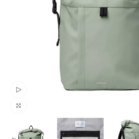
Переглянути
Клацніть, щоб збільшити