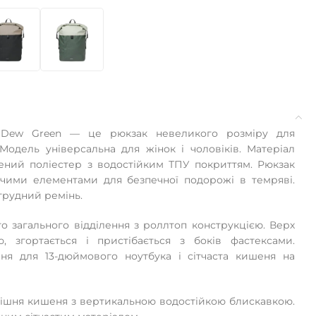
L Dew Green — це рюкзак невеликого розміру для
одель універсальна для жінок і чоловіків. Матеріал
ний поліестер з водостійким ТПУ покриттям. Рюкзак
чими елементами для безпечної подорожі в темряві.
агрудний ремінь.
о загального відділення з роллтоп конструкцією. Верх
ю, згортається і пристібається з боків фастексами.
я для 13-дюймового ноутбука і сітчаста кишеня на
нішня кишеня з вертикальною водостійкою блискавкою.