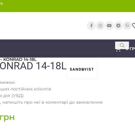
а.
0
Г
 – KONRAD 14-18L
KONRAD 14-18L
знижки:
аших постійних клієнтів
х дій (УБД)
 напишіть про неї в коментарі до замовлення
грн