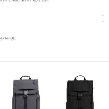
ним сітчастим матеріалом.
D 14-18L