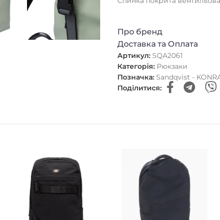
Спинка покрита вентильова
Про бренд
Доставка та Оплата
Артикул:
SQA2061
Категорія:
Рюкзаки
Позначка:
Sandqvist - KONRA
Поділитися: