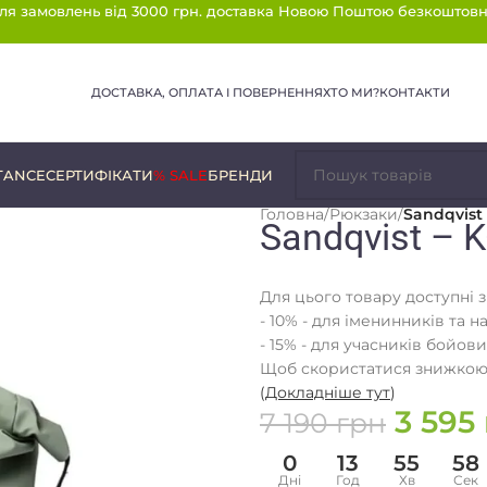
ля замовлень від 3000 грн. доставка Новою Поштою безкоштовн
ДОСТАВКА, ОПЛАТА І ПОВЕРНЕННЯ
ХТО МИ?
КОНТАКТИ
TANCE
СЕРТИФІКАТИ
% SALE
БРЕНДИ
Головна
/
Рюкзаки
/
Sandqvist
Sandqvist – 
Для цього товару доступні 
- 10% - для іменинників та н
- 15% - для учасників бойови
Щоб скористатися знижкою,
(
Докладніше тут
)
3 595
7 190
грн
0
13
55
57
Дні
Год
Хв
Сек