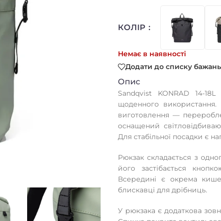
КОЛІР
Немає в наявності
Додати до списку бажань
Опис
Sandqvist KONRAD 14-18
щоденного використання. М
виготовлення — переробле
оснащений світловідбиваю
Для стабільної посадки є н
Рюкзак складається з одног
його застібається кнопко
Всередині є окрема кишен
блискавці для дрібниць.
У рюкзака є додаткова зов