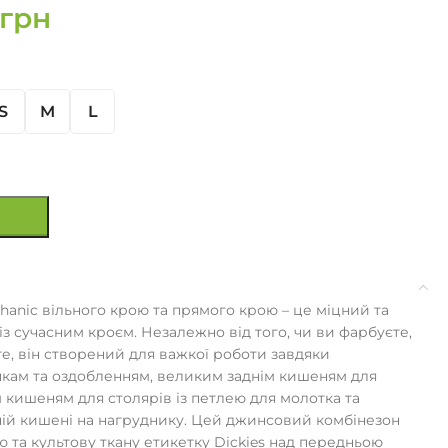
грн
S
M
L
anic вільного крою та прямого крою – це міцний та
з сучасним кроєм. Незалежно від того, чи ви фарбуєте,
е, він створений для важкої роботи завдяки
кам та оздобленням, великим заднім кишеням для
 кишеням для столярів із петлею для молотка та
ній кишені на нагруднику. Цей джинсовий комбінезон
ю та культову ткану етикетку Dickies над передньою