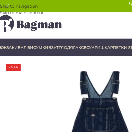
Д
Skip to navigation
Skip to main content
ЮКЗАКИ
ВАЛІЗИ
СУМКИ
ВЗУТТЯ
ОДЯГ
АКСЕСУАРИ
ШКАРПЕТКИ S
-30%