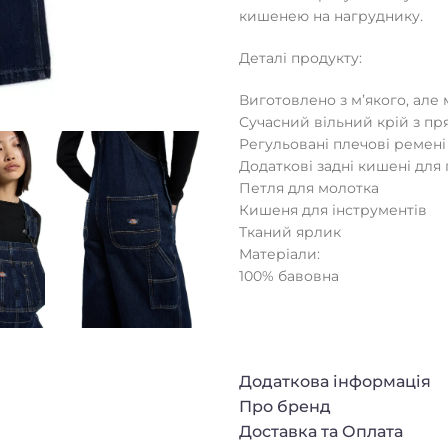
кишенею на нагруднику.
Деталі продукту:
Виготовлено з м’якого, але 
Сучасний вільний крій з п
Регульовані плечові ремені
Додаткові задні кишені для
Петля для молотка
Кишеня для інструментів
Тканий ярлик
Матеріали:
100% бавовна
Додаткова інформація
Про бренд
Доставка та Оплата