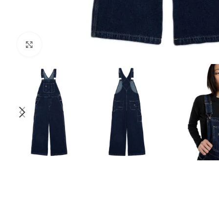
Клацніть, щоб збільшити