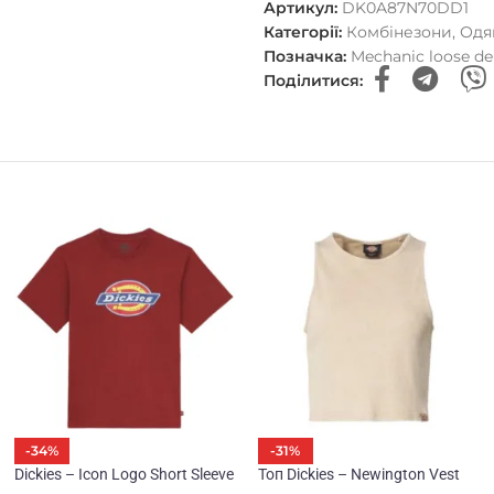
Артикул:
DK0A87N70DD1
Категорії:
Комбінезони
,
Одя
Позначка:
Mechanic loose de
Поділитися:
-34%
-31%
Dickies – Icon Logo Short Sleeve
Топ Dickies – Newington Vest