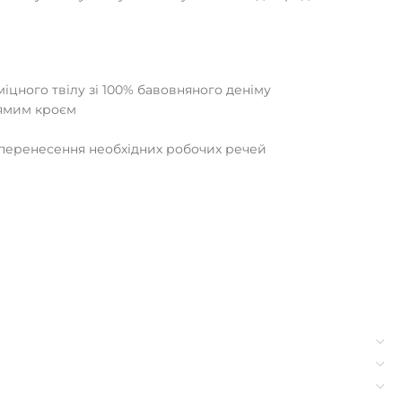
міцного твілу зі 100% бавовняного деніму
рямим кроєм
 перенесення необхідних робочих речей