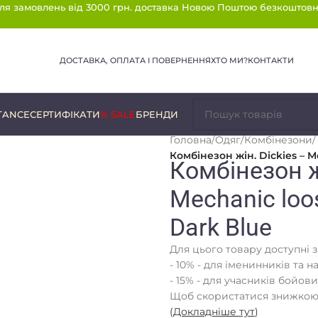
ля замовлень від 3000 грн. доставка Новою Поштою безкоштовн
ДОСТАВКА, ОПЛАТА І ПОВЕРНЕННЯ
ХТО МИ?
КОНТАКТИ
TANCE
СЕРТИФІКАТИ
% SALE
БРЕНДИ
Головна
/
Одяг
/
Комбінезони
/
Комбінезон жін. Dickies – M
Комбінезон ж
Mechanic loos
Dark Blue
Для цього товару доступні 
- 10% - для іменинників та н
- 15% - для учасників бойови
Щоб скористатися знижкою,
(
Докладніше тут
)