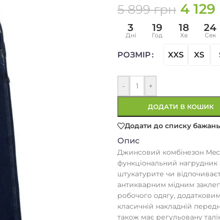
4 129
5 899
грн
3
19
18
24
Дні
Год
Хв
Сек
XXS
XS
РОЗМІР
-
+
ДОДАТИ В КОШИК
Додати до списку бажань
Опис
Джинсовий комбінезон Mech
функціональний нагрудник і
штукатурите чи відпочиваєт
антикварним мідним заклеп
робочого одягу, додатковим
класичній накладній перед
також має регульовану талі