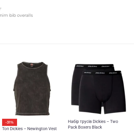
г
nim bib overalls
Набір трусів Dickies – Two
-31%
Pack Boxers Black
Топ Dickies – Newington Vest