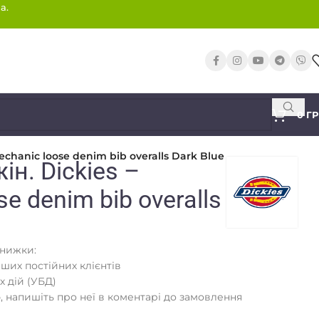
а.
0
Г
echanic loose denim bib overalls Dark Blue
ін. Dickies –
e denim bib overalls
знижки:
аших постійних клієнтів
х дій (УБД)
 напишіть про неї в коментарі до замовлення