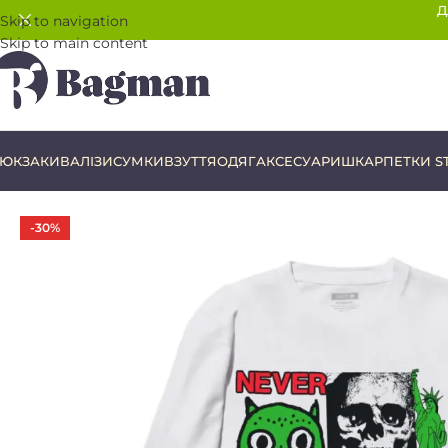
Д
Skip to navigation
Skip to main content
ЮКЗАКИ
ВАЛІЗИ
СУМКИ
ВЗУТТЯ
ОДЯГ
АКСЕСУАРИ
ШКАРПЕТКИ S
-30%