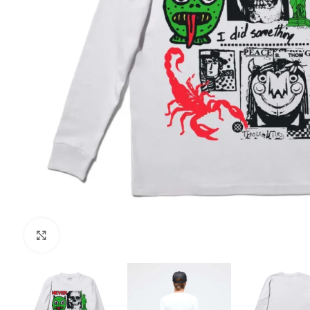
Клацніть, щоб збільшити