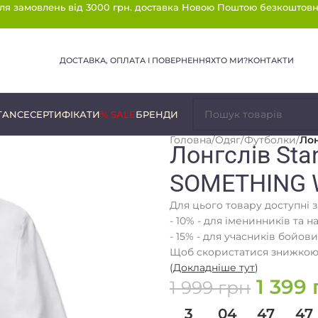
ля замовлень від 3000 грн. доставка Новою Поштою безкоштовн
ДОСТАВКА, ОПЛАТА І ПОВЕРНЕННЯ
ХТО МИ?
КОНТАКТИ
TANCE
СЕРТИФІКАТИ
% SALE
БРЕНДИ
Головна
/
Одяг
/
Футболки
/
Лон
Лонгслів Stan
SOMETHING 
Для цього товару доступні 
- 10% - для іменинників та н
- 15% - для учасників бойови
Щоб скористатися знижкою,
(
Докладніше тут
)
1 399
1 999
грн
3
04
47
47