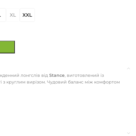
L
XL
XXL
кденний лонгслів від
Stance
, виготовлений із
ті з круглим вирізом. Чудовий баланс між комфортом