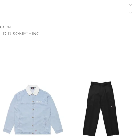
олки
- I DID SOMETHING