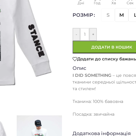
Дні
Год
Хв
Сек
S
M
РОЗМІР
-
+
ДОДАТИ В КОШИК
Додати до списку бажань
Опис
I DID SOMETHING
– це повся
тканини середньої щільнос
та стилем!
Тканина: 100% бавовна
Посадка: звичайна
Додаткова інформація