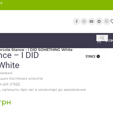
а.
0
Г
гслів Stance – I DID SOMETHING White
ce – I DID
White
знижки:
аших постійних клієнтів
х дій (УБД)
 напишіть про неї в коментарі до замовлення
грн