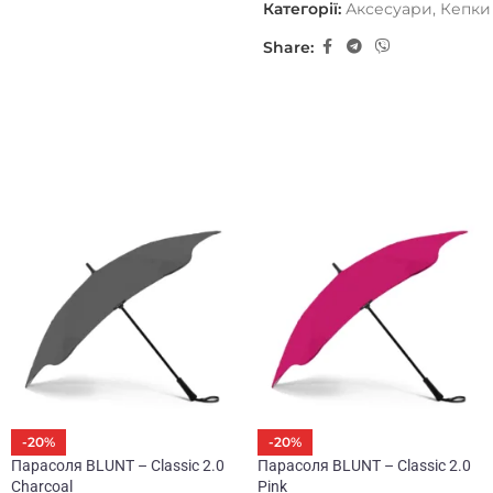
Кепку украшает вышивка ло
Категорії:
Аксесуари
,
Кепки
Share:
-20%
-20%
Парасоля BLUNT – Classic 2.0
Парасоля BLUNT – Classic 2.0
Charcoal
Pink