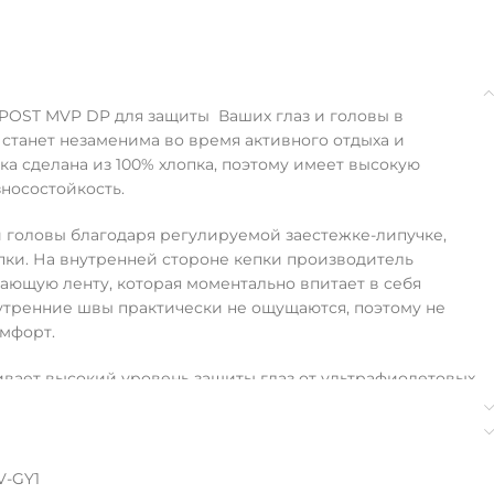
POST MVP DP для защиты Ваших глаз и головы в
 станет незаменима во время активного отдыха и
ка сделана из 100% хлопка, поэтому имеет высокую
носостойкость.
 головы благодаря регулируемой заестежке-липучке,
епки. На внутренней стороне кепки производитель
ющую ленту, которая моментально впитает в себя
утренние швы практически не ощущаются, поэтому не
омфорт.
вает высокий уровень защиты глаз от ультрафиолетовых
ать в машинке .
V-GY1