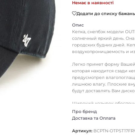
Немає в наявності
Додати до списку бажань
Опис
Кепка, cнепбэк модели OUT
солнечный яркий день. Она
городских будних дней. Кеп
воздухопроницаемость и из
Легко примет форму Вашей
которая находится сзади к
предусмотрел влагопоглаща
лишнюю влагу. Плоские вн
будут доставлять Вам диск
Широкий козырек обеспечи
лучей.
Про бренд
Доставка та Оплата
Кепку можно без труда стир
Артикул:
BCPTN-OTPST17FR