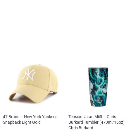
готипа бренда.
47 Brand – New York Yankees
Термостакан MiiR – Chris
Snapback Light Gold
Burkard Tumbler (470ml/16oz)
Chris Burkard