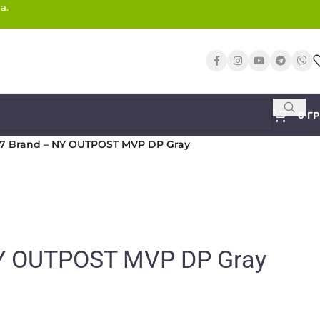
а.
0
Г
7 Brand – NY OUTPOST MVP DP Gray
NY OUTPOST MVP DP Gray