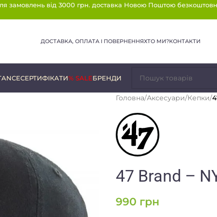
ля замовлень від 3000 грн. доставка Новою Поштою безкоштовн
ДОСТАВКА, ОПЛАТА І ПОВЕРНЕННЯ
ХТО МИ?
КОНТАКТИ
TANCE
СЕРТИФІКАТИ
% SALE
БРЕНДИ
Головна
/
Аксесуари
/
Кепки
/
4
47 Brand – 
990
грн