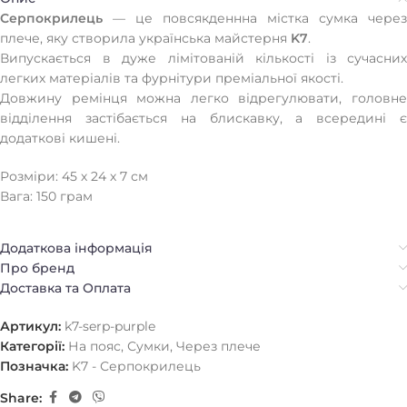
Серпокрилець
— це повсякденнна містка сумка через
плече, яку створила українська майстерня
K7
.
Випускається в дуже лімітованій кількості із сучасних
легких матеріалів та фурнітури преміальної якості.
Довжину ремінця можна легко відрегулювати, головне
відділення застібається на блискавку, а всередині є
додаткові кишені.
Розміри: 45 х 24 х 7 см
Вага: 150 грам
Додаткова інформація
Про бренд
Доставка та Оплата
Артикул:
k7-serp-purple
Категорії:
На пояс
,
Сумки
,
Через плече
Позначка:
K7 - Серпокрилець
Share: