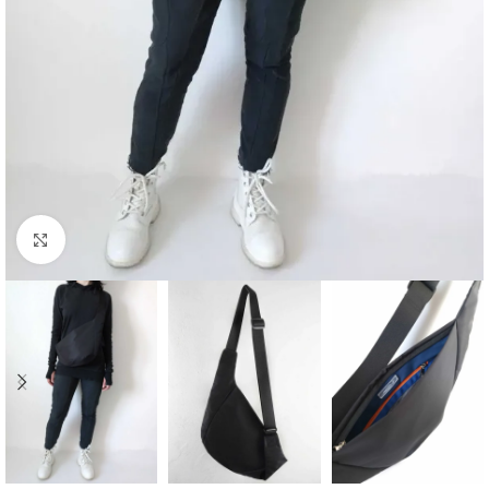
Клацніть, щоб збільшити