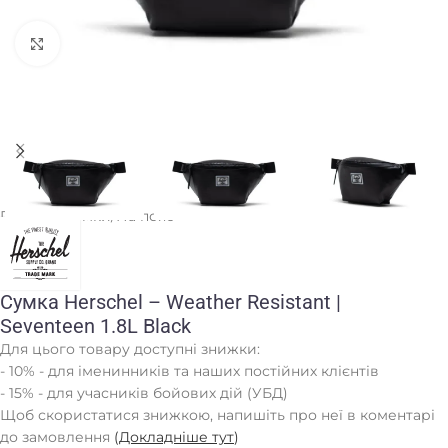
Клацніть, щоб збільшити
Головна
/
Сумки
/
На пояс
Сумка Herschel – Weather Resistant |
Seventeen 1.8L Black
Для цього товару доступні знижки:
- 10% - для іменинників та наших постійних клієнтів
- 15% - для учасників бойових дій (УБД)
Щоб скористатися знижкою, напишіть про неї в коментарі
до замовлення
(
Докладніше тут
)