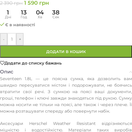
1 590
грн
2 390
грн
1
13
04
38
Дні
Год
Хв
Сек
Є в наявності
-
+
ДОДАТИ В КОШИК
Додати до списку бажань
Опис
Seventeen 1.8L — це поясна сумка, яка дозволить вам
швидко пересуватися містом і подорожувати, не боячись
втратити свої речі. З сумкою на поясі ваші документи,
гроші, телефон і ключі завжди знаходяться під рукою. Сумку
можна носити не тільки на поясі, але також і через плече. Її
можна розташувати спереду або повернути набік.
Аксесуари Herschel Weather Resistant відрізняються
міцністю і водостійкістю. Матеріали таких виробів