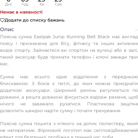
Дні
Год
Хв
Сек
Немає в наявності
Додати до списку бажань
Опис
Поясна сумка Eastpak Junip Running Belt Black має вигляд
поясу і призначена для бігу, фітнесу та інших активних
видів спорту. Займаєтеся ви спортом на вулиці або в залі,
такий аксесуар буде тримати телефон і ключі завжди при
вас.
Сумка має всього одне відділення з передньою
блискавкою. З боків є петлі, до яких можна приєднати
додаткові аксесуари. Широкий ремінь регулюється по
довжині, а решта довжини фіксується вздовж ременя, щоб
нічого не заважало рухатися. Пластикова защіпка
дозволить швидко надіти сумку і почати тренування.
Поясна сумка пошита з м'якого на дотик поліестеру, який
не натиратиме. Фірмовий логотип має світловідбиваючий
ефект для безпечної пробіжки в темний час доби.