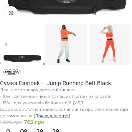
Клацніть, щоб збільшити
Головна
/
Сумки
/
На пояс
Сумка Eastpak – Junip Running Belt Black
Для цього товару доступні знижки:
- 10% - для іменинників та наших постійних клієнтів
- 15% - для учасників бойових дій (УБД)
Щоб скористатися знижкою, напишіть про неї в коментарі
до замовлення
(
Докладніше тут
)
763
грн
1 090
грн
0
09
29
29