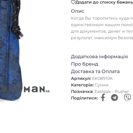
Додати до списку бажань
Опис
Когда Вы торопитесь куда-т
единственным вашим помощ
для документов, денег и т
результат, максимум безоп
Додаткова інформація
Про бренд
Доставка та Оплата
Артикул:
EK08910K
Категорія:
Сумки
Позначка:
Eastpak - Rusher
Поділитися: