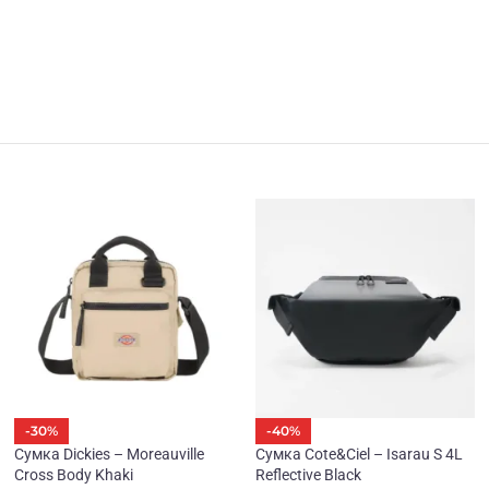
-30%
-40%
Сумка Dickies – Moreauville
Сумка Cote&Ciel – Isarau S 4L
Cross Body Khaki
Reflective Black