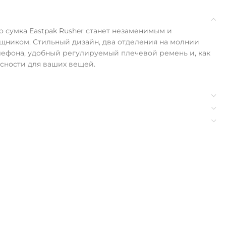
о сумка Eastpak Rusher станет незаменимым и
ником. Стильный дизайн, два отделения на молнии
елефона, удобный регулируемый плечевой ремень и, как
асности для ваших вещей.