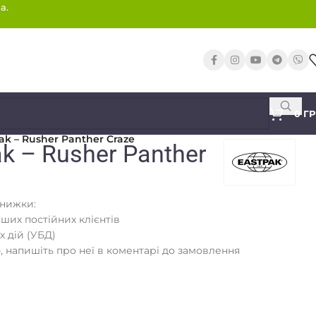
а.
0
Г
ak – Rusher Panther Craze
k – Rusher Panther
знижки:
аших постійних клієнтів
х дій (УБД)
 напишіть про неї в коментарі до замовлення