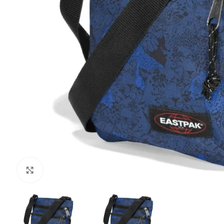
Клацніть, щоб збільшити