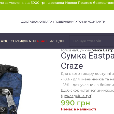
ля замовлень від 3000 грн. доставка Новою Поштою безкоштовн
ДОСТАВКА, ОПЛАТА І ПОВЕРНЕННЯ
ХТО МИ?
КОНТАКТИ
TANCE
СЕРТИФІКАТИ
% SALE
БРЕНДИ
Головна
/
Сумки
/
Сумка Eastp
Сумка Eastpa
Craze
Для цього товару доступні 
- 10% - для іменинників та н
- 15% - для учасників бойови
Щоб скористатися знижкою,
(
Докладніше тут
)
990
грн
Немає в наявності