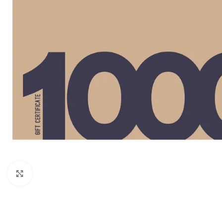
Клацніть, щоб збільшити