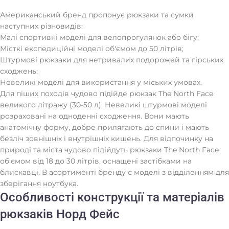
Американський бренд пропонує рюкзаки та сумки
наступних різновидів:
Малі спортивні моделі для велопрогулянок або бігу;
Місткі експедиційні моделі об'ємом до 50 літрів;
Штурмові рюкзаки для нетривалих подорожей та гірських
сходжень;
Невеликі моделі для використання у міських умовах.
Для піших походів чудово підійде рюкзак The North Face
великого літражу (30-50 л). Невеликі штурмові моделі
розраховані на одноденні сходження. Вони мають
анатомічну форму, добре прилягають до спини і мають
безліч зовнішніх і внутрішніх кишень. Для відпочинку на
природі та міста чудово підійдуть рюкзаки The North Face
об'ємом від 18 до 30 літрів, оснащені застібками на
блискавці. В асортименті бренду є моделі з відділенням для
зберігання ноутбука.
Особливості конструкції та матеріалів
рюкзаків Норд Фейс