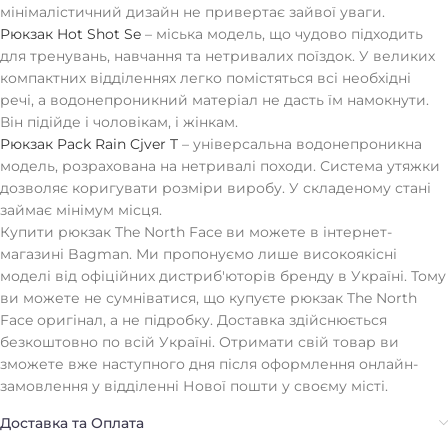
мінімалістичний дизайн не привертає зайвої уваги.
Рюкзак Hot Shot Se
– міська модель, що чудово підходить
для тренувань, навчання та нетривалих поїздок. У великих
компактних відділеннях легко помістяться всі необхідні
речі, а водонепроникний матеріал не дасть їм намокнути.
Він підійде і чоловікам, і жінкам.
Рюкзак Pack Rain Cjver T
– універсальна водонепроникна
модель, розрахована на нетривалі походи. Система утяжки
дозволяє коригувати розміри виробу. У складеному стані
займає мінімум місця.
Купити рюкзак The North Face ви можете в інтернет-
магазині Bagman. Ми пропонуємо лише високоякісні
моделі від офіційних дистриб'юторів бренду в Україні. Тому
ви можете не сумніватися, що купуєте рюкзак The North
Face оригінал, а не підробку. Доставка здійснюється
безкоштовно по всій Україні. Отримати свій товар ви
зможете вже наступного дня після оформлення онлайн-
замовлення у відділенні Нової пошти у своєму місті.
Доставка та Оплата