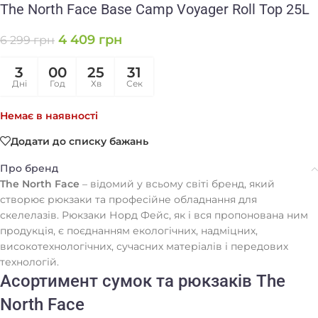
The North Face Base Camp Voyager Roll Top 25L
4 409
грн
6 299
грн
3
00
25
31
Дні
Год
Хв
Сек
Немає в наявності
Додати до списку бажань
Про бренд
The North Face
– відомий у всьому світі бренд, який
створює рюкзаки та професійне обладнання для
скелелазів. Рюкзаки Норд Фейс, як і вся пропонована ним
продукція, є поєднанням екологічних, надміцних,
високотехнологічних, сучасних матеріалів і передових
технологій.
Асортимент сумок та рюкзаків The
North Face