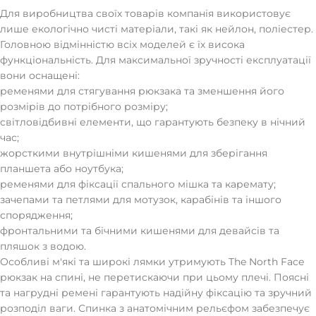
Для виробництва своїх товарів компанія використовує
лише екологічно чисті матеріали, такі як нейлон, поліестер.
Головною відмінністю всіх моделей є їх висока
функціональність. Для максимальної зручності експлуатації
вони оснащені:
ременями для стягування рюкзака та зменшення його
розмірів до потрібного розміру;
світловідбивні елементи, що гарантують безпеку в нічний
час;
жорсткими внутрішніми кишенями для зберігання
планшета або ноутбука;
ременями для фіксації спального мішка та каремату;
зачепами та петлями для мотузок, карабінів та іншого
спорядження;
фронтальними та бічними кишенями для девайсів та
пляшок з водою.
Особливі м'які та широкі лямки утримують The North Face
рюкзак на спині, не перетискаючи при цьому плечі. Поясні
та нагрудні ремені гарантують надійну фіксацію та зручний
розподіл ваги. Спинка з анатомічним рельєфом забезпечує