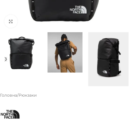
Клацніть, щоб збільшити
Головна
/
Рюкзаки