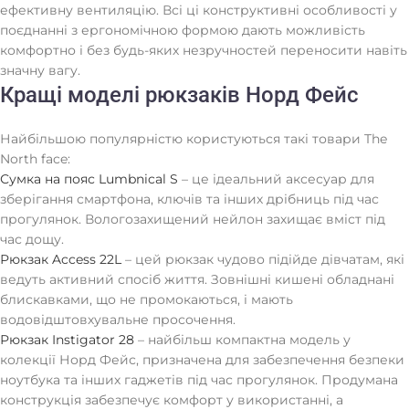
ефективну вентиляцію. Всі ці конструктивні особливості у
поєднанні з ергономічною формою дають можливість
комфортно і без будь-яких незручностей переносити навіть
значну вагу.
Кращі моделі рюкзаків Норд Фейс
Найбільшою популярністю користуються такі товари The
North face:
Сумка на пояс Lumbnical S
– це ідеальний аксесуар для
зберігання смартфона, ключів та інших дрібниць під час
прогулянок. Вологозахищений нейлон захищає вміст під
час дощу.
Рюкзак Access 22L
– цей рюкзак чудово підійде дівчатам, які
ведуть активний спосіб життя. Зовнішні кишені обладнані
блискавками, що не промокаються, і мають
водовідштовхувальне просочення.
Рюкзак Instigator 28
– найбільш компактна модель у
колекції Норд Фейс, призначена для забезпечення безпеки
ноутбука та інших гаджетів під час прогулянок. Продумана
конструкція забезпечує комфорт у використанні, а