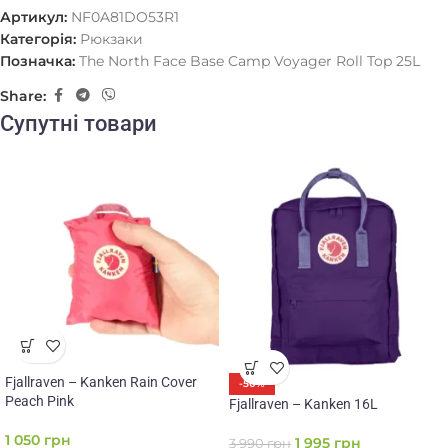
Артикул:
NF0A81DO53R1
Категорія:
Рюкзаки
Позначка:
The North Face Base Camp Voyager Roll Top 25L
Share:
Супутні товари
Fjallraven – Kanken Rain Cover
-50%
Peach Pink
Fjallraven – Kanken 16L
1 050
грн
1 995
грн
3 990
грн