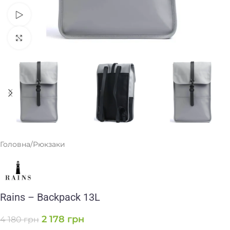
Переглянути
Клацніть, щоб збільшити
Головна
/
Рюкзаки
Rains – Backpack 13L
2 178
грн
4 180
грн