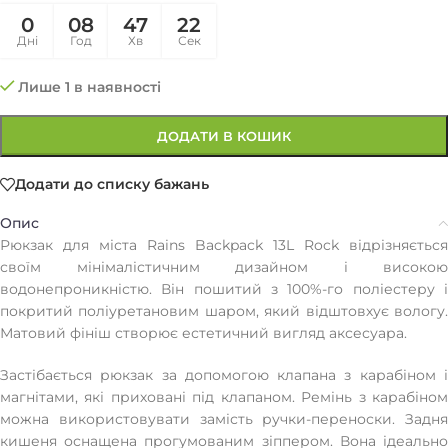
0
08
47
22
Дні
Год
Хв
Сек
Лише 1 в наявності
ДОДАТИ В КОШИК
Додати до списку бажань
Опис
Рюкзак для міста Rains Backpack 13L Rock відрізняється
своїм мінімалістичним дизайном і високою
водонепроникністю. Він пошитий з 100%-го поліестеру і
покритий поліуретановим шаром, який відштовхує вологу.
Матовий фініш створює естетичний вигляд аксесуара.
Застібається рюкзак за допомогою клапана з карабіном і
магнітами, які приховані під клапаном. Ремінь з карабіном
можна використовувати замість ручки-переноски. Задня
кишеня оснащена прогумованим зіппером. Вона ідеально