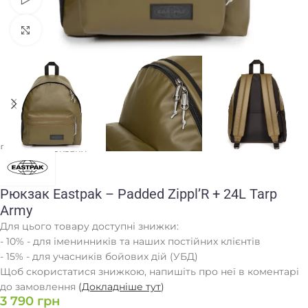
Клацніть, щоб збільшити
Головна
/
Рюкзаки
Рюкзак Eastpak – Padded Zippl’R + 24L Tarp
Army
Для цього товару доступні знижки:
- 10% - для іменинників та наших постійних клієнтів
- 15% - для учасників бойових дій (УБД)
Щоб скористатися знижкою, напишіть про неї в коментарі
до замовлення
(
Докладніше тут
)
3 790
грн