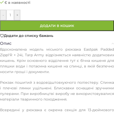
Є в наявності
-
+
ДОДАТИ В КОШИК
Додати до списку бажань
Опис
Вдосконалена модель міського рюкзака Eastpak Padded
Zippl'R + 24L Tarp Army відрізняється наявністю додаткових
кишень. Крім основного відділення тут є бічна кишеня для
пляшки води і потаємна кишеня на спинці, в якій безпечно
носити гроші і документи.
Рюкзак пошитий з водовідштовхуючого поліестеру. Спинка
і плечові лямки ущільнені. Блискавки оснащені зручними
пулерами. При виробництві виробу не використовувалися
матеріали тваринного походження.
Всередині у рюкзака є окрема секція для 13-дюймового