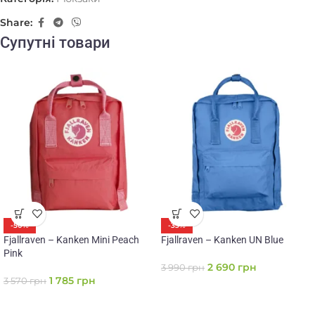
Share:
Супутні товари
-50%
-33%
Fjallraven – Kanken Mini Peach
Fjallraven – Kanken UN Blue
Pink
2 690
грн
3 990
грн
1 785
грн
3 570
грн