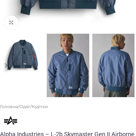
Клацніть, щоб збільшити
Головна
/
Одяг
/
Куртки
Alpha Industries – L-2b Skymaster Gen II Airborne