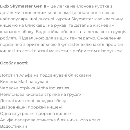
L-2b Skymaster Gen II
– це легка нейлонова куртка з
деталями з кисневим клапаном. Це оновлення нашої
найпопулярнішої льотної куртки Skymaster має класичну
кишеню на блискавці на рукаві та деталь з кисневим
клапаном збоку. Водостійка оболонка та легка конструкція
роблять її ідеальною для вищих температур. Оновлення
порівняно з оригінальною Skymaster включають прорізні
кишені та легкі в’язані манжети з ребристим візерунком.
Особливості:
Логотип Альфа на подовжувачі блискавки
Кишеня Ma-1 на рукаві
Червона стрічка Alpha Industries
Нейлонова киснева стрічка на грудях
Деталі кисневої вкладки збоку
Дві зовнішні прорізні кишені
Одна внутрішня прорізна кишеня
Альфа-паперова етикетка біля нижнього краю
Водостійкий