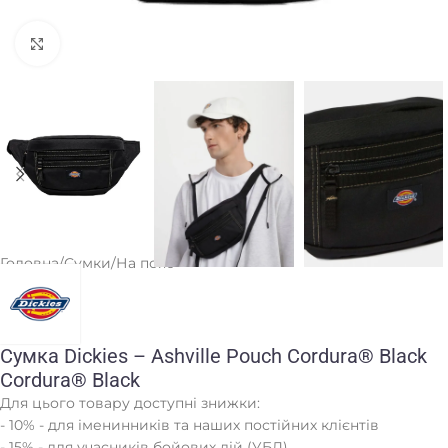
Клацніть, щоб збільшити
Головна
/
Сумки
/
На пояс
Сумка Dickies – Ashville Pouch Cordura® Black
Cordura® Black
Для цього товару доступні знижки:
- 10% - для іменинників та наших постійних клієнтів
- 15% - для учасників бойових дій (УБД)