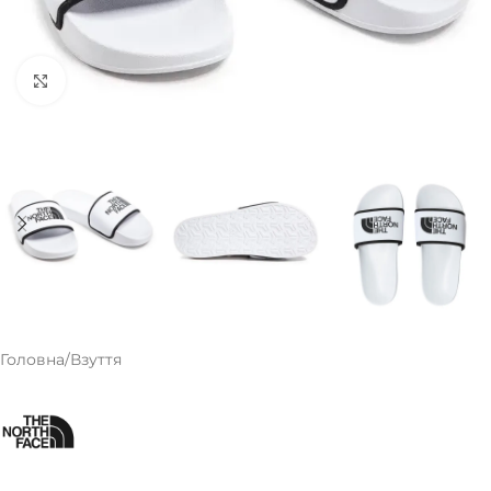
Клацніть, щоб збільшити
Головна
/
Взуття