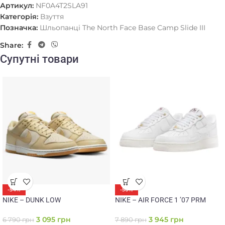
Артикул:
NF0A4T2SLA91
Категорія:
Взуття
Позначка:
Шльопанці The North Face Base Camp Slide III
Share:
Супутні товари
-54%
-50%
NIKE – DUNK LOW
NIKE – AIR FORCE 1 ’07 PRM
3 095
грн
3 945
грн
6 790
грн
7 890
грн