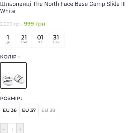
Шльопанці The North Face Base Camp Slide III
White
999
грн
2 299
грн
1
21
01
31
Дні
Год
Хв
Сек
КОЛІР
РОЗМІР
EU 36
EU 37
EU 38
-
+