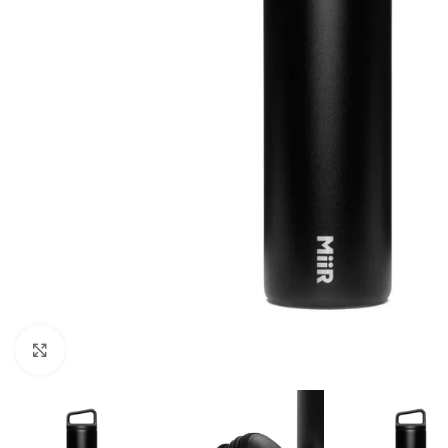
Клацніть, щоб збільшити