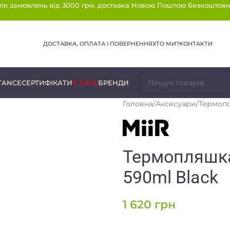
ля замовлень від 3000 грн. доставка Новою Поштою безкоштовн
ДОСТАВКА, ОПЛАТА І ПОВЕРНЕННЯ
ХТО МИ?
КОНТАКТИ
TANCE
СЕРТИФІКАТИ
% SALE
БРЕНДИ
Головна
/
Аксесуари
/
Термоп
Термопляшка 
590ml Black
1 620
грн