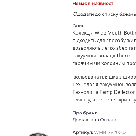
Немає в наявності
Додати до списку бажань
Опис
Колекція Wide Mouth Bottl
підходить для способу жит
дозволяють легко зберігат
вакуумній ізоляції Thermo
гарячим чи холодним прот
Ізольована пляшка з шир
Технологія вакуумної ізол
Технологія Temp Deflector
пляшку, а не через кришк
Нержавіюча сталь медично
Про бренд
присмаку
Доставка та Оплата
Залишається холодним про
Легко чистити
Артикул:
WMB1SV20002