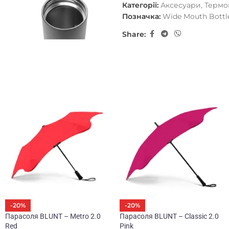
Категорії:
Аксесуари
,
Термо
Позначка:
Wide Mouth Bottl
Дизайн вперед. Керуєтьс
Share:
MiiR виготовляє посудини 
та їжі, які в своїй основі
з обома. Найкраща частина
проектів, спрямованих на
громади.
Технічні характеристики
Вага: 308г
Матеріал: нержавіюча стал
Без BPA
-20%
-20%
Інструкція по догляду
Парасоля BLUNT – Metro 2.0
Парасоля BLUNT – Classic 2.0
Red
Pink