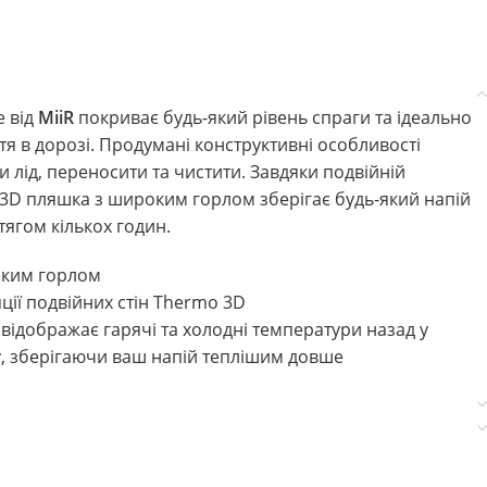
e від
MiiR
покриває будь-який рівень спраги та ідеально
тя в дорозі. Продумані конструктивні особливості
и лід, переносити та чистити. Завдяки подвійній
 3D пляшка з широким горлом зберігає будь-який напій
ягом кількох годин.
оким горлом
яції подвійних стін Thermo 3D
 відображає гарячі та холодні температури назад у
у, зберігаючи ваш напій теплішим довше
го класу 18/8 не передає смаку та металевого
тягом 24+ годин і гарячим до 12 годин