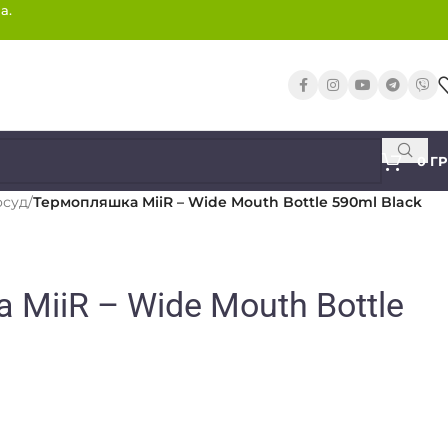
а.
0
Г
осуд
/
Термопляшка MiiR – Wide Mouth Bottle 590ml Black
MiiR – Wide Mouth Bottle