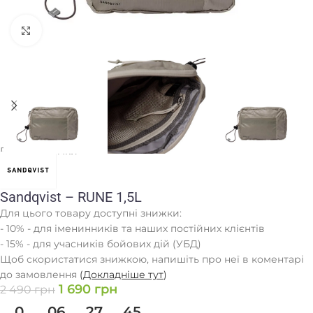
Клацніть, щоб збільшити
Головна
/
Сумки
Sandqvist – RUNE 1,5L
Для цього товару доступні знижки:
- 10% - для іменинників та наших постійних клієнтів
- 15% - для учасників бойових дій (УБД)
Щоб скористатися знижкою, напишіть про неї в коментарі
до замовлення
(
Докладніше тут
)
1 690
грн
2 490
грн
0
06
27
45