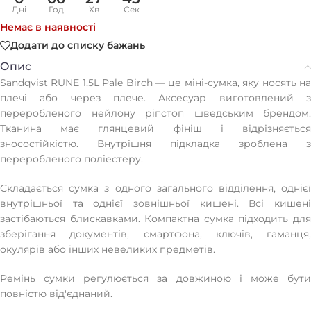
Дні
Год
Хв
Сек
Немає в наявності
Додати до списку бажань
Опис
Sandqvist RUNE 1,5L Pale Birch — це міні-сумка, яку носять на
плечі або через плече. Аксесуар виготовлений з
переробленого нейлону ріпстоп шведським брендом.
Тканина має глянцевий фініш і відрізняється
зносостійкістю. Внутрішня підкладка зроблена з
переробленого поліестеру.
Складається сумка з одного загального відділення, однієї
внутрішньої та однієї зовнішньої кишені. Всі кишені
застібаються блискавками. Компактна сумка підходить для
зберігання документів, смартфона, ключів, гаманця,
окулярів або інших невеликих предметів.
Ремінь сумки регулюється за довжиною і може бути
повністю від'єднаний.