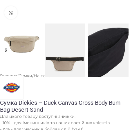
Клацніть, щоб збільшити
Головна
/
Сумки
/
На пояс
Сумка Dickies – Duck Canvas Cross Body Bum
Bag Desert Sand
Для цього товару доступні знижки:
- 10% - для іменинників та наших постійних клієнтів
- 15% - для учасників бойових дій (УБД)