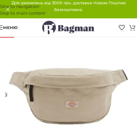
Для замовлень від 3000 грн. доставка Новою Поштою
Skip to navigation
безкоштовна.
Skip to main content
МЕНЮ
-30%