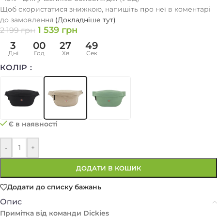
Щоб скористатися знижкою, напишіть про неї в коментарі
до замовлення
(
Докладніше тут
)
1 539
грн
2 199
грн
3
00
27
49
Дні
Год
Хв
Сек
КОЛІР
Є в наявності
-
+
ДОДАТИ В КОШИК
Додати до списку бажань
Опис
Примітка від команди Dickies