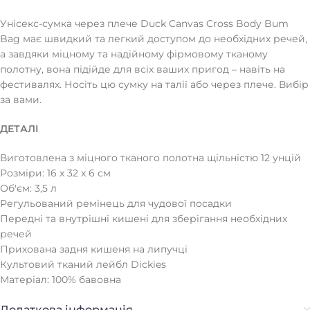
Унісекс-сумка через плече Duck Canvas Cross Body Bum
Bag має швидкий та легкий доступом до необхідних речей,
а завдяки міцному та надійному фірмовому тканому
полотну, вона підійде для всіх ваших пригод – навіть на
фестивалях. Носіть цю сумку на талії або через плече. Вибір
за вами.
ДЕТАЛІ
Виготовлена з міцного тканого полотна щільністю 12 унцій
Розміри: 16 x 32 x 6 см
Об'єм: 3,5 л
Регульований ремінець для чудової посадки
Передні та внутрішні кишені для зберігання необхідних
речей
Прихована задня кишеня на липучці
Культовий тканий лейбл Dickies
Матеріал: 100% бавовна
Додаткова інформація